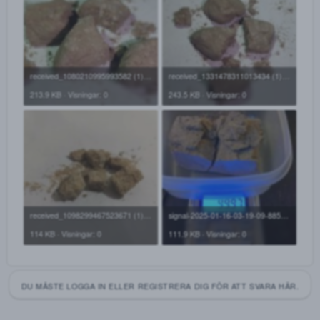
Ageofoddz sa:
Letar.
Skriv till
Ixahtab@proton.me
BILAGOR
received_1080210995993582 (1).jpg
received_1331478311013434
213.9 KB · Visningar: 0
243.5 KB · Visningar: 0