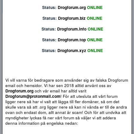
Status:
Drogforum.org
ONLINE
Status:
Drogforum.biz
ONLINE
Privat konversation
Status:
Drogforum.info
ONLINE
Status:
Drogforum.top
ONLINE
Status:
Drogforum.xyz
ONLINE
Vi vill varna för bedragare som använder sig av falska Drogf
email och hemsidor. Vi har sen 2018 alltid använt oss av
Drogforum.org
och vår email har alltid varit
Drogforum@protonmail.com
! För att utesluta att vårt forum
ligger nere så har vi valt att lägga till fler domäner, så om det
Djärv
Italic
Fler alternativ...
Paragraph format
Insert link
Insert image
Smilies
Fler alternativ...
9
Normal
Arial
skulle vara så att .org ligger nere så kan ni vända er till de a