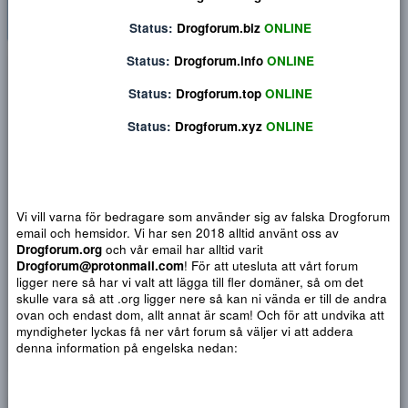
Status:
Drogforum.org
ONLINE
Status:
Drogforum.biz
ONLINE
Status:
Drogforum.info
ONLINE
Privat konversation
Status:
Drogforum.top
ONLINE
Status:
Drogforum.xyz
ONLINE
Vi vill varna för bedragare som använder sig av falska Drogf
email och hemsidor. Vi har sen 2018 alltid använt oss av
Drogforum.org
och vår email har alltid varit
Drogforum@protonmail.com
! För att utesluta att vårt forum
ligger nere så har vi valt att lägga till fler domäner, så om det
skulle vara så att .org ligger nere så kan ni vända er till de a
ovan och endast dom, allt annat är scam! Och för att undvika 
Djärv
Italic
Fler alternativ...
Paragraph format
Insert link
Insert image
Smilies
Fler alternativ...
9
Normal
Arial