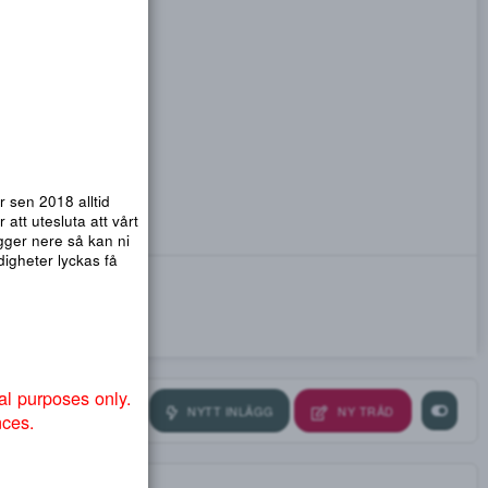
emsidor. Vi har sen 2018 alltid
nmail.com
! För att utesluta att vårt
ra så att .org ligger nere så kan ni
ndvika att myndigheter lyckas få