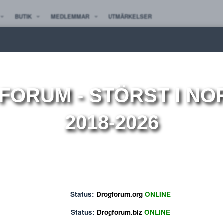
 NYTT
BUTIK
MEDLEMMAR
UTMÄRKELSER
ion
OGFORUM
- STÖRST 
2018-2026
Status:
Drogforum.org
ONLINE