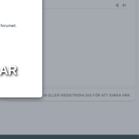
or educational purposes only.
NYTT INLÄGG
s or substances.
t få tillgång till forumet.
NINGAR
DU MÅSTE LOGGA IN ELLER REGISTRERA DIG FÖ