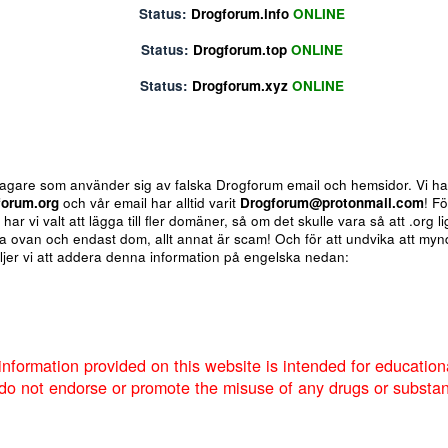
Status:
Drogforum.biz
ONLINE
Status:
Drogforum.info
ONLINE
Status:
Drogforum.top
ONLINE
Status:
Drogforum.xyz
ONLINE
 för bedragare som använder sig av falska Drogforum email och h
av
Drogforum.org
och vår email har alltid varit
Drogforum@proto
nere så har vi valt att lägga till fler domäner, så om det skulle va
 de andra ovan och endast dom, allt annat är scam! Och för att u
um så väljer vi att addera denna information på engelska nedan:
ote
Insert table
Fler alternativ...