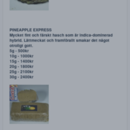
30st - 800kr
40st - 1000kr
50st - 1200kr
CRITICAL WIDOW - BLANDA FRITT BLAND VÅRA
WEED/SORTER
Det går bra att blanda fritt av allt weed/hasch. Uppge i
såna fall hur mycket du vill ha av varje tillsammans
Det som finns att blanda är följande:
Weed sorter:
- Critical Widow
- Amnesia