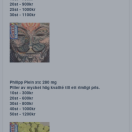
4-MMC! MEPHEDRONE Räka / Krabba
2g - 400kr
5g - 900kr
10g - 1700kr
15g - 2400kr
20g - 3000kr