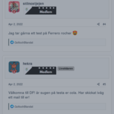
PINEAPPLE EXPRESS
Mycket fint och färskt hasch som är indica-dominerad
hybrid. Lättmeckat och framförallt smakar det något
otroligt gott.
5g - 500kr
10g - 1000kr
15g - 1400kr
20g - 1800kr
25g - 2100kr
30g - 2400kr