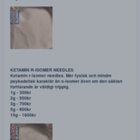
Ketamin av mycket hög kvalité. Krossa ordentligt innan
intag!
1g - 300kr
2g - 500kr
3g - 700kr
5g - 900kr
10g - 1600kr