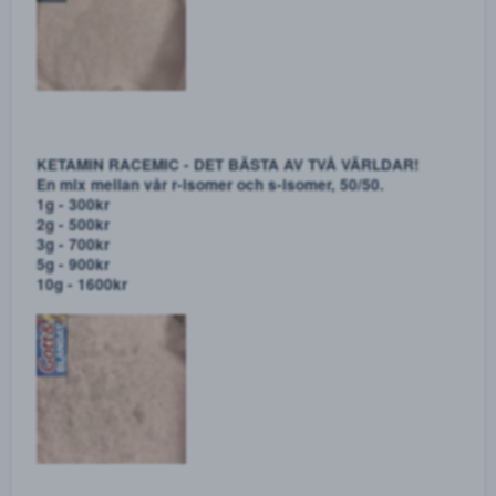
KETAMIN R-ISOMER NEEDLES
Ketamin r-isomer needles. Mer fysisk och mindre
psykadelisk karaktär än s-isomer även om den såklart
fortfarande är väldigt trippig.
1g - 300kr
2g - 500kr
3g - 700kr
5g - 900kr
10g - 1600kr