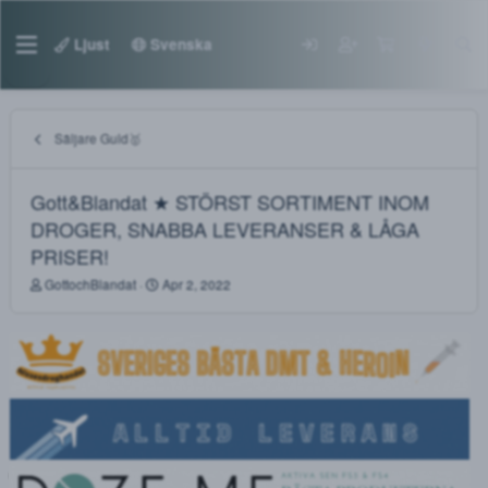
Ljust
Svenska
Säljare Guld🥇
Gott&Blandat ★ STÖRST SORTIMENT INOM
DROGER, SNABBA LEVERANSER & LÅGA
PRISER!
T
S
GottochBlandat
Apr 2, 2022
h
t
r
a
e
r
a
t
d
d
s
a
t
t
a
e