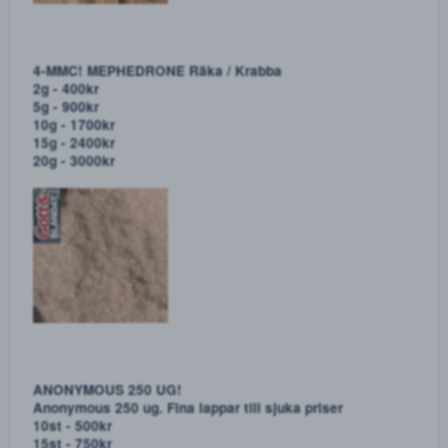
MDMA-kristaller av mycket hög kvalité! Ketamin
medföljer på varje order
2g - 500kr
5g - 900kr
10g - 1700kr
20g - 3200kr
Vårt omåttligt populära Ketamin medföljer även enligt
följande tabell:
Beställ 2g MDMA få 1g Ketamin
Beställ 5g MDMA få 2g Ketamin
Beställ 10g MDMA få 4g Ketamin
Beställ 20g MDMA få 5g Ketamin
Beställ 50g MDMA få 10g Ketamin
Beställ 100g MDMA få 20g Ketamin