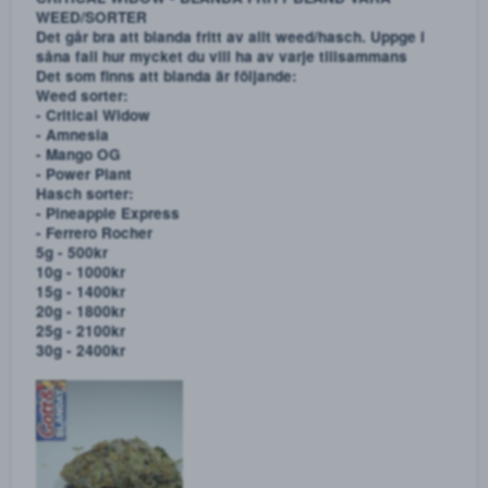
Mycket fin batch av 2cb-b, 24mg i varje piller samt
smaksatta med banan.
5st - 300kr
10st - 600kr
20st - 1000kr
25st - 1200kr
30st - 1350kr
GRÖNA HEINEKEN XTC 280 mg
10st - 300kr
20st - 600kr