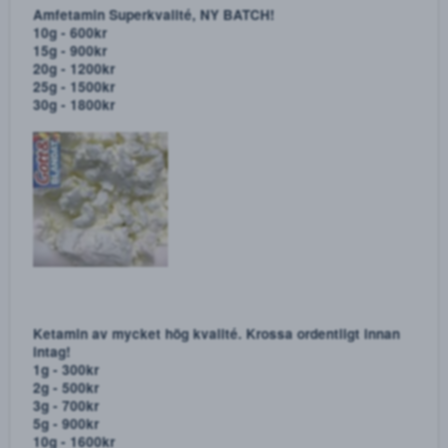
1g - 800kr
2g - 1600kr
5g - 3500kr
10g - 6400kr
Amfetamin Superkvalité, NY BATCH!
10g - 600kr
15g - 900kr
20g - 1200kr
25g - 1500kr
30g - 1800kr