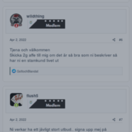
FERRERO ROCHER! VÄLDIGT HÖG KVALITÈ
Väldigt ljust och poröst hasch. Porös i rätt mening allts
det är extremt lättmeckat och smular lätt. Mycket lent
och mjukt mot halsen. Ett hasch av väldigt hög kvalité
helt enkelt.
5g - 600kr
10g - 1100kr
15g - 1500kr
20g - 1800kr
25g - 2100kr
30g - 2400kr