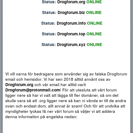
Djärv
Italic
Fler alternativ...
Paragraph format
Insert link
Insert image
Smilies
Fler alternativ...
9
Normal
Arial
Du har ingen behörighet att använda chatten.
10
Heading 1
Book Antiqua
Quote
Font size
Media
Text color
Insert table
Font family
Insert horizontal line
Strike-through
Spoiler
Understrykning
Code
Inline code
Inline spoiler
12
Status:
Drogforum.org
ONLINE
Courier New
Heading 2
15
Georgia
Status:
Drogforum.biz
ONLINE
Heading 3
18
Tahoma
NYTT INLÄGG
NY TRÅ
Status:
Drogforum.info
ONLINE
22
Times New Roman
26
Status:
Drogforum.top
ONLINE
Trebuchet MS
Verdana
Status:
Drogforum.xyz
ONLINE
GottochBlandat
Apr 2, 2022
Vi vill varna för bedragare som använder sig av falska Drogf
Hej alla livsnjutare!
email och hemsidor. Vi har sen 2018 alltid använt oss av
Vi har nu valt att expandera vår försäljning och bli en del a
Drogforum.org
och vår email har alltid varit
Drogforum! Vi har iakttagit detta forumet sedan 2020 och
Drogforum@protonmail.com
! För att utesluta att vårt forum