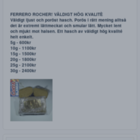
- Mango OG
- Power Plant
Hasch sorter:
- Pineapple Express
- Ferrero Rocher
5g - 500kr
10g - 1000kr
15g - 1400kr
20g - 1800kr
25g - 2100kr
30g - 2400kr