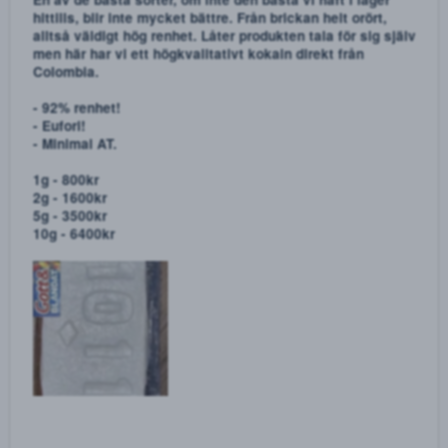
R
Kungrambo
,
Kola-kranen
,
F2thefuck
and 107 others
e
a
c
t
i
GottochBlandat
o
n
s
:
Apr 2, 2022
NYHET! 1011! KOKAIN AV HÖGSTA KVALITÉ
En av de bästa sorter, om inte den bästa vi haft i lager
hittills, blir inte mycket bättre. Från brickan helt orört,
alltså väldigt hög renhet. Låter produkten tala för sig sjä
men här har vi ett högkvalitativt kokain direkt från
Colombia.
- 92% renhet!
- Eufori!
- Minimal AT.