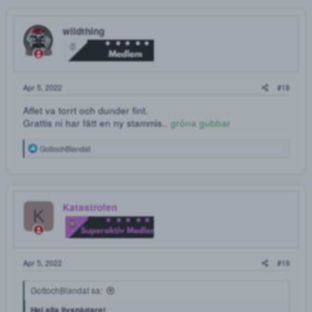
fem som skrev som får samples?? ha det!
Vi har tyvärr redan skickat ut våra 5 samples till dem första
medlemmarna som skrev, vi kommer börja ha en massa
erbjudande nästa vecka för er som är medlemmar på
Drogforum
GottochBlandat
Apr 4, 2022
Mojito68 sa:
Vad man ser av er så verkar ni helt klart topp kvalité!
Finns det fortfarande utrymme för en sampel tro? Jag vart sugen
på erat amfetamin samt erat gräs just sorten mango OG!
Som sagt, mycket tilltalande produkter vad ni presenterar.
Intressant shop helt klart!