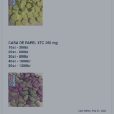
ANONYMOUS 250 UG!
Anonymous 250 ug. Fina lappar till sjuka priser
10st - 500kr
15st - 750kr
20st - 900kr
25st - 1000kr
30st - 1100kr
Philipp Plein xtc 280 mg
Piller av mycket hög kvalité till ett rimligt pris.