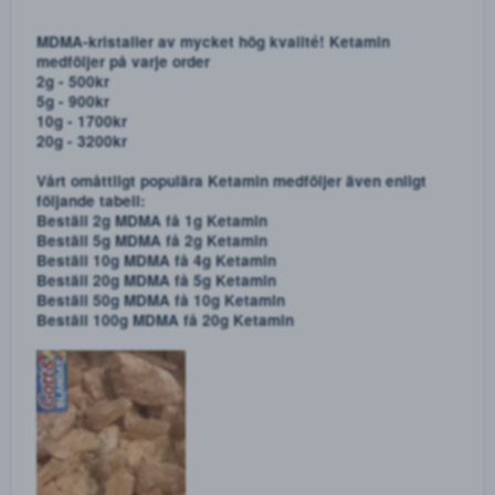
KETAMIN RACEMIC - DET BÄSTA AV TVÅ VÄRLDAR!
En mix mellan vår r-isomer och s-isomer, 50/50.
1g - 300kr
2g - 500kr
3g - 700kr
5g - 900kr
10g - 1600kr