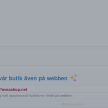
MED VÄNLIGA HÄLS
DROGFORUM