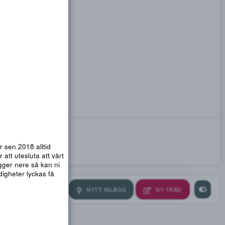
emsidor. Vi har sen 2018 alltid
nmail.com
! För att utesluta att vårt
ra så att .org ligger nere så kan ni
ndvika att myndigheter lyckas få