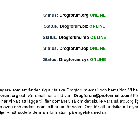
Status:
Drogforum.org
ONLINE
Status:
Drogforum.biz
ONLINE
Status:
Drogforum.info
ONLINE
Status:
Drogforum.top
ONLINE
Status:
Drogforum.xyz
ONLINE
ote
Insert table
Fler alternativ...
 för bedragare som använder sig av falska Drogforum email och h
av
Drogforum.org
och vår email har alltid varit
Drogforum@proto
nere så har vi valt att lägga till fler domäner, så om det skulle va
 de andra ovan och endast dom, allt annat är scam! Och för att u