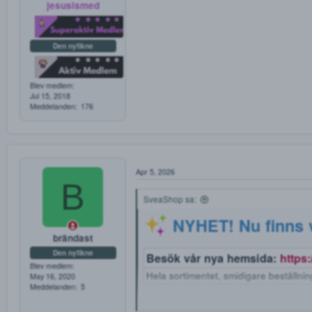
Apr 5, 2026
kan någon gröna dessa
jesusismed
Den nyfikne
Blev medlem
Jul 15, 2018
Meddelanden
176
Apr 5, 2026