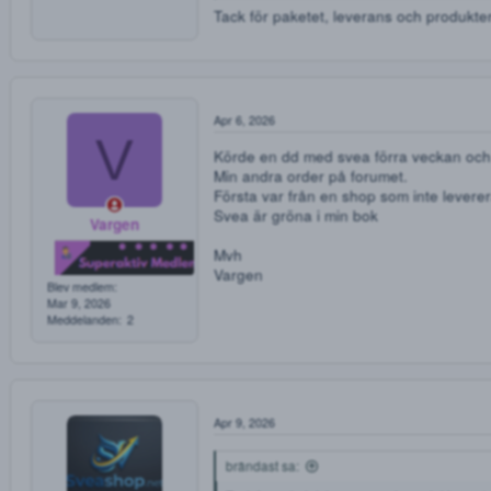
B
SveaShop sa:
NYHET! Nu fin
brändast
Den nyfikne
Besök vår nya hemsida:
Blev medlem
Hela sortimentet, smidigare be
May 16, 2020
Meddelanden
5
Rabattkod: Dro
Tack för paketet, leverans och p
Exklusivt för forumets medlem
Brett sortiment av produkter:
Amfetamin (NL, endast lite fuktigt)
Apr 6, 2026
Mycket potent, vi blandar inte något
V
Körde en dd med svea förra vecka
5 G
Min andra order på forumet.
10 G
Första var från en shop som inte
20 G
Svea är gröna i min bok
Vargen
30 G