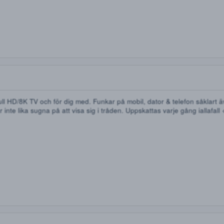
260kr
360kr
450kr
650kr
1000kr
1900kr
abb och bra kommunikation! GRÖN!
nns med hela vägen till dig liksom.
et- i blister
220kr
400kr
550kr
750kr