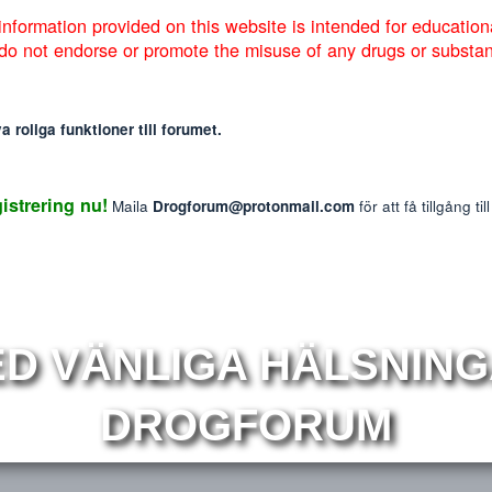
um så väljer vi att addera denna information på engelska nedan:
Markera sökta forum
: The information provided on this website is intended f
We do not endorse or promote the misuse of any drug
mmer nya roliga funktioner till forumet.
ch svarar på frågor väldigt snabbt. Bra produkter!! GRÖNA!!
ed så trevliga kunder. Allt går bara lätt. Sen nu har vi också som
 Registrering nu!
Maila
Drogforum@protonmail.com
för at
t vi iaf tar initiativ till att det ska bli lite roligt.