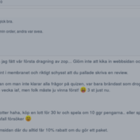
2500 kr
4500 kr
 fint i vatten.
350 kr
650 kr
1200 kr
kter 10/10
1600 kr
2200 kr
4000 kr
h allt gick bra.
ererade min order, andra var svea.
lev lösa