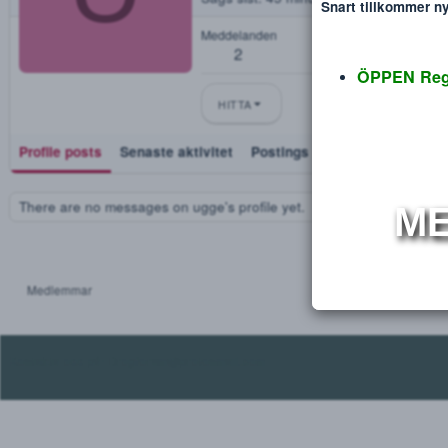
ugge
Disclaimer
Verdana
U
Blev medlem
Mar 11, 2018
Sågs sist
45 minuter sedan
·
Vi
Snart tillko
Meddelanden
2
ÖPPEN
HITTA
Profile posts
Senaste aktivitet
Postings
Utmärkelse
There are no messages on ugge's profile yet.
Medlemmar