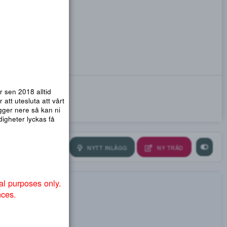
emsidor. Vi har sen 2018 alltid
nmail.com
! För att utesluta att vårt
ra så att .org ligger nere så kan ni
ndvika att myndigheter lyckas få
NYTT INLÄGG