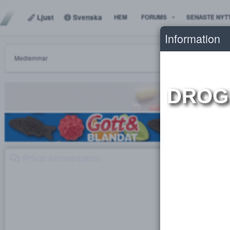
Ljust
Svenska
HEM
FORUMS
SENAS
Informat
Medlemmar
DR
Privat konversation