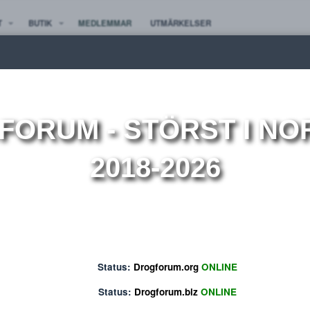
TE NYTT
BUTIK
MEDLEMMAR
UTMÄRKELSER
ion
OGFORUM
- STÖRST 
2018-2026
Status:
Drogforum.org
ONLINE