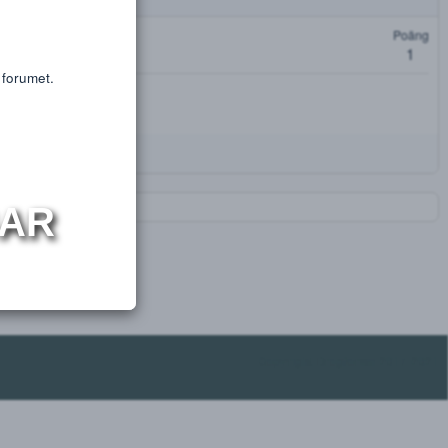
or educational purposes only.
s or substances.
oäng
t få tillgång till forumet.
NINGAR