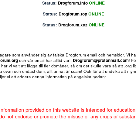
Status:
Drogforum.biz
ONLINE
Status:
Drogforum.info
ONLINE
Status:
Drogforum.top
ONLINE
Status:
Drogforum.xyz
ONLINE
ote
Insert table
Fler alternativ...
 för bedragare som använder sig av falska Drogforum email och h
av
Drogforum.org
och vår email har alltid varit
Drogforum@proto
nere så har vi valt att lägga till fler domäner, så om det skulle va
 de andra ovan och endast dom, allt annat är scam! Och för att u
um så väljer vi att addera denna information på engelska nedan:
Markera sökta forum