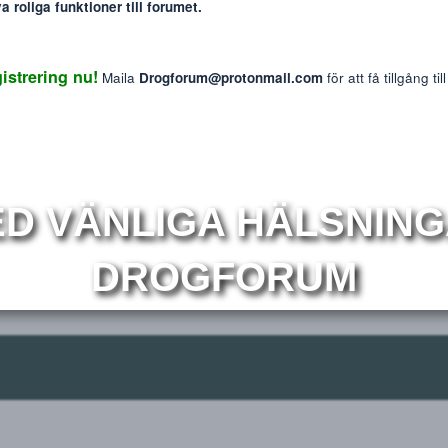
: The information provided on this website is intended f
We do not endorse or promote the misuse of any drug
ewing members
mmer nya roliga funktioner till forumet.
Reaktions p
0
 Registrering nu!
Maila
Drogforum@protonmail.com
för at
r
Om
MED VÄNLIGA HÄLS
DROGFORUM