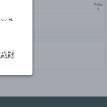
or educational purposes only.
s or substances.
oäng
t få tillgång till forumet.
NINGAR