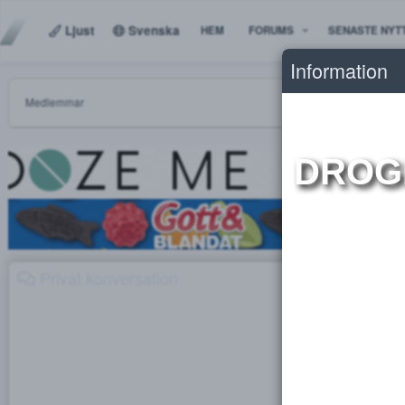
Ljust
Svenska
HEM
FORUMS
SENAS
Informat
Medlemmar
DR
Privat konversation