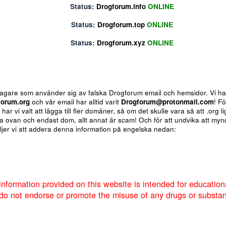
Status:
Drogforum.biz
ONLINE
Status:
Drogforum.info
ONLINE
Status:
Drogforum.top
ONLINE
Status:
Drogforum.xyz
ONLINE
ote
Insert table
Fler alternativ...
 för bedragare som använder sig av falska Drogforum email och h
av
Drogforum.org
och vår email har alltid varit
Drogforum@proto
nere så har vi valt att lägga till fler domäner, så om det skulle va
 de andra ovan och endast dom, allt annat är scam! Och för att u
um så väljer vi att addera denna information på engelska nedan:
Markera sökta forum