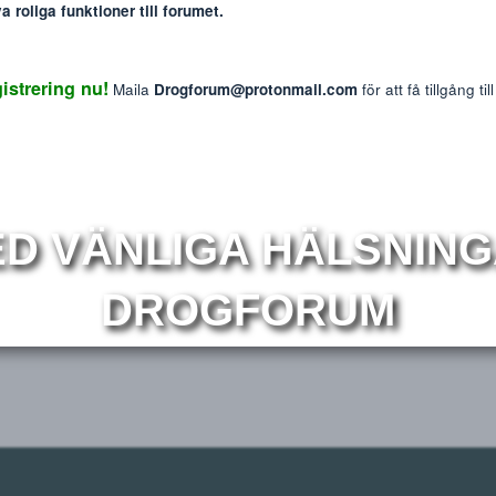
: The information provided on this website is intended f
We do not endorse or promote the misuse of any drug
mmer nya roliga funktioner till forumet.
Reaktions p
1
 Registrering nu!
Maila
Drogforum@protonmail.com
för at
r
Om
MED VÄNLIGA HÄLS
DROGFORUM