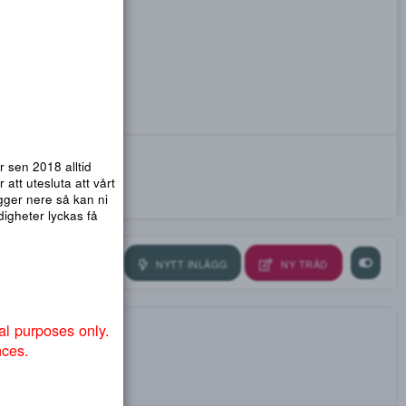
emsidor. Vi har sen 2018 alltid
nmail.com
! För att utesluta att vårt
ra så att .org ligger nere så kan ni
ndvika att myndigheter lyckas få
NYTT INLÄGG