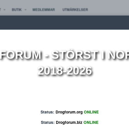
TE NYTT
BUTIK
MEDLEMMAR
UTMÄRKELSER
ion
OGFORUM
- STÖRST 
2018-2026
Status:
Drogforum.org
ONLINE