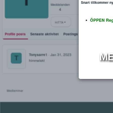
Tonysarre1
Disclaimer
Verdana
T
Den nyfikne
Blev medlem
Jan 30, 2023
Sågs sist
Feb 22, 2023
Snart tillko
Meddelanden
4
ÖPPEN
HITTA
Profile posts
Senaste aktivitet
Postings
Utmärkelse
Tonysarre1
Jan 31, 2023
T
himmelskt