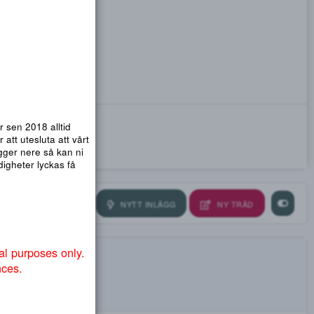
emsidor. Vi har sen 2018 alltid
nmail.com
! För att utesluta att vårt
ra så att .org ligger nere så kan ni
ndvika att myndigheter lyckas få
NYTT INLÄGG