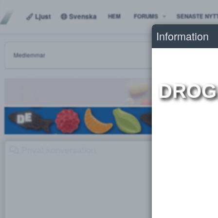
Ljust
Svenska
HEM
FORUMS
SENAS
Informat
Medlemmar
DR
Privat konversation