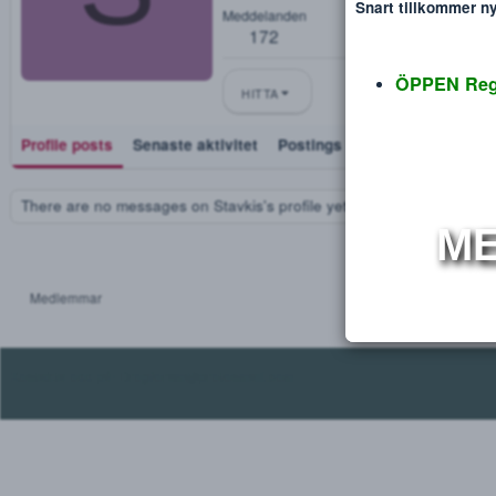
Stavkis
Disclaimer
Verdana
S
Blev medlem
Dec 26, 2018
Snart tillko
Meddelanden
172
ÖPPEN
HITTA
Profile posts
Senaste aktivitet
Postings
Utmärkelse
There are no messages on Stavkis's profile yet.
Medlemmar