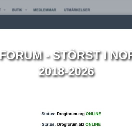
TE NYTT
BUTIK
MEDLEMMAR
UTMÄRKELSER
ion
OGFORUM
- STÖRST 
2018-2026
Status:
Drogforum.org
ONLINE