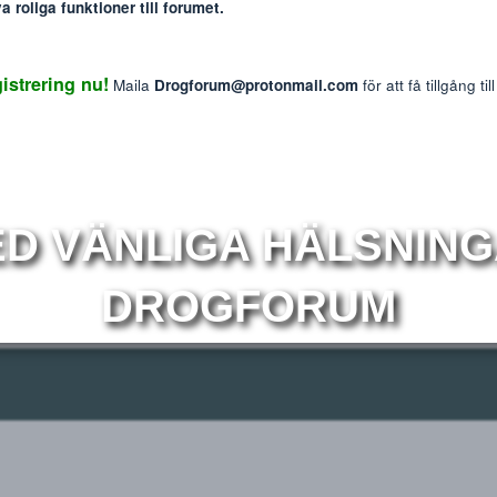
: The information provided on this website is intended f
We do not endorse or promote the misuse of any drug
mmer nya roliga funktioner till forumet.
Reaktions p
2
 Registrering nu!
Maila
Drogforum@protonmail.com
för at
r
Om
MED VÄNLIGA HÄLS
DROGFORUM