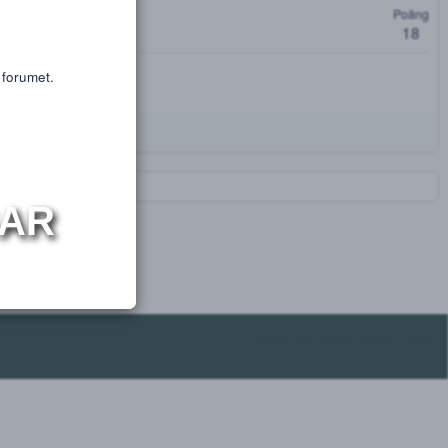
or educational purposes only.
s or substances.
oäng
t få tillgång till forumet.
NINGAR