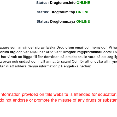
Status:
Drogforum.biz
ONLINE
Status:
Drogforum.info
ONLINE
Status:
Drogforum.top
ONLINE
Status:
Drogforum.xyz
ONLINE
ote
Insert table
Fler alternativ...
 för bedragare som använder sig av falska Drogforum email och h
av
Drogforum.org
och vår email har alltid varit
Drogforum@proto
nere så har vi valt att lägga till fler domäner, så om det skulle va
 de andra ovan och endast dom, allt annat är scam! Och för att u
um så väljer vi att addera denna information på engelska nedan:
Markera sökta forum