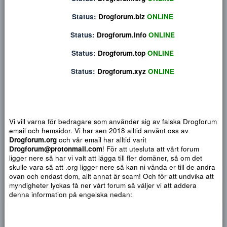
Privat konversation
Status:
Drogforum.org
ONLINE
Status:
Drogforum.biz
ONLINE
Status:
Drogforum.info
ONLINE
Status:
Drogforum.top
ONLINE
Status:
Drogforum.xyz
ONLINE
Vi vill varna för bedragare som använder sig av falska Drogf
email och hemsidor. Vi har sen 2018 alltid använt oss av
Djärv
Italic
Fler alternativ...
Paragraph format
Insert link
Insert image
Smilies
Fler alternativ...
9
Normal
Arial
Drogforum.org
och vår email har alltid varit
Du har ingen behörighet att använda chatten.
10
Drogforum@protonmail.com
! För att utesluta att vårt forum
Heading 1
Book Antiqua
Quote
Font size
Media
Text color
Insert table
Font family
Insert horizontal line
Strike-through
Spoiler
Understrykning
Code
Inline code
Inline spoiler
ligger nere så har vi valt att lägga till fler domäner, så om det
12
Courier New
skulle vara så att .org ligger nere så kan ni vända er till de a
Heading 2
15
Georgia
ovan och endast dom, allt annat är scam! Och för att undvika 