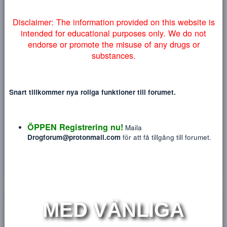
Heading 3
myndigheter lyckas få ner vårt forum så väljer vi att addera
18
Tahoma
NYTT INLÄGG
NY TRÅ
denna information på engelska nedan:
22
Times New Roman
26
Trebuchet MS
Verdana
S
Disclaimer: The information provided on this website
intended for educational purposes only. We do no
endorse or promote the misuse of any drugs or
Squonk
substances.
Blev medlem
Aug 29, 2018
Sågs sist
Idag på 15:45
Snart tillkommer nya roliga funktioner till forumet.
Meddelanden
Reaktions poäng
P
29
0
ÖPPEN Registrering nu!
Maila
Drogforum@protonmail.com
för att få tillgång till forum
HITTA