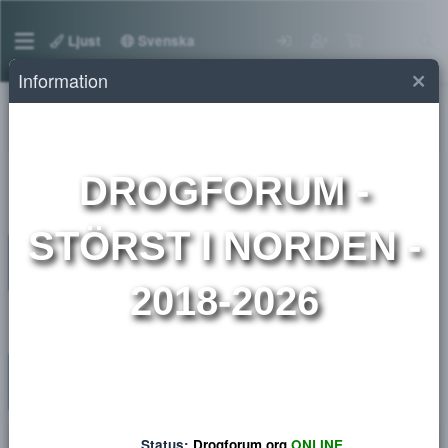
Ljust
Svenska
Information
Medlemmar
DROGFORUM
-
STÖRST I NORDEN 
2018-2026