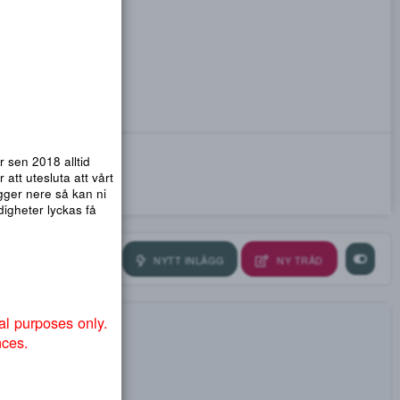
emsidor. Vi har sen 2018 alltid
nmail.com
! För att utesluta att vårt
ra så att .org ligger nere så kan ni
ndvika att myndigheter lyckas få
NYTT INLÄGG