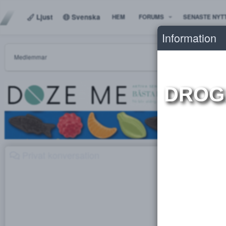
Ljust
Svenska
HEM
FORUMS
SENAS
Informat
Medlemmar
DR
Privat konversation