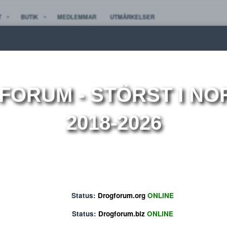
TE NYTT
BUTIK
MEDLEMMAR
UTMÄRKELSER
ion
OGFORUM
- STÖRST 
2018-2026
Status:
Drogforum.org
ONLINE