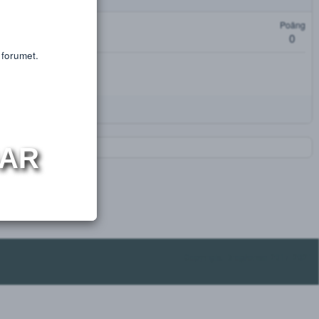
or educational purposes only.
s or substances.
oäng
t få tillgång till forumet.
NINGAR