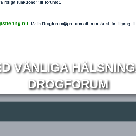
: The information provided on this website is intended f
We do not endorse or promote the misuse of any drug
mmer nya roliga funktioner till forumet.
Reaktions p
0
 Registrering nu!
Maila
Drogforum@protonmail.com
för at
r
Om
MED VÄNLIGA HÄLS
DROGFORUM