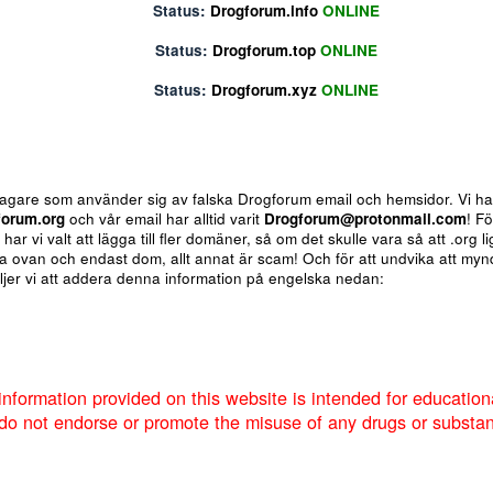
Status:
Drogforum.biz
ONLINE
Status:
Drogforum.info
ONLINE
Status:
Drogforum.top
ONLINE
Status:
Drogforum.xyz
ONLINE
ote
Insert table
Fler alternativ...
 för bedragare som använder sig av falska Drogforum email och h
av
Drogforum.org
och vår email har alltid varit
Drogforum@proto
nere så har vi valt att lägga till fler domäner, så om det skulle va
 de andra ovan och endast dom, allt annat är scam! Och för att u
um så väljer vi att addera denna information på engelska nedan:
Markera sökta forum