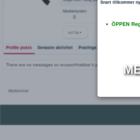
snusochhabbar
Disclaimer
Verdana
Blev medlem
Sep 28, 2018
Sågs sist
Idag på 10:56
Snart tillko
Meddelanden
0
ÖPPEN
HITTA
Profile posts
Senaste aktivitet
Postings
Utmärkelse
There are no messages on snusochhabbar's profile yet.
Medlemmar