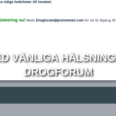
: The information provided on this website is intended f
We do not endorse or promote the misuse of any drug
mmer nya roliga funktioner till forumet.
Reaktions p
0
 Registrering nu!
Maila
Drogforum@protonmail.com
för at
r
Om
MED VÄNLIGA HÄLS
DROGFORUM