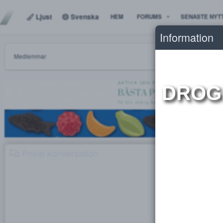
Ljust
Svenska
HEM
FORUMS
SENAS
Informat
Medlemmar
DR
Privat konversation