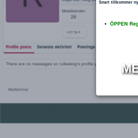
rulleskog
Disclaimer
Verdana
R
Blev medlem
okt 28, 2018
Sågs sist
Idag på 15:31
Snart tillko
Meddelanden
26
ÖPPEN
HITTA
Profile posts
Senaste aktivitet
Postings
Utmärkelse
There are no messages on rulleskog's profile yet.
Medlemmar