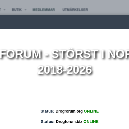
TE NYTT
BUTIK
MEDLEMMAR
UTMÄRKELSER
ion
OGFORUM
- STÖRST 
2018-2026
Status:
Drogforum.org
ONLINE