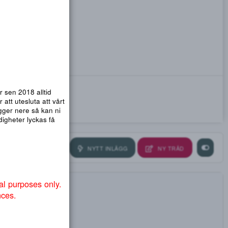
emsidor. Vi har sen 2018 alltid
nmail.com
! För att utesluta att vårt
ra så att .org ligger nere så kan ni
ndvika att myndigheter lyckas få
NYTT INLÄGG