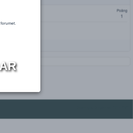
or educational purposes only.
s or substances.
oäng
t få tillgång till forumet.
NINGAR