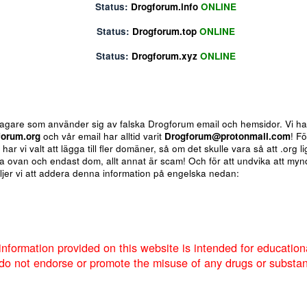
Status:
Drogforum.biz
ONLINE
Status:
Drogforum.info
ONLINE
Status:
Drogforum.top
ONLINE
Status:
Drogforum.xyz
ONLINE
ote
Insert table
Fler alternativ...
 för bedragare som använder sig av falska Drogforum email och h
av
Drogforum.org
och vår email har alltid varit
Drogforum@proto
nere så har vi valt att lägga till fler domäner, så om det skulle va
 de andra ovan och endast dom, allt annat är scam! Och för att u
um så väljer vi att addera denna information på engelska nedan:
Markera sökta forum