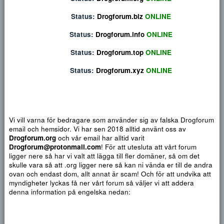
Privat konversation
Status:
Drogforum.org
ONLINE
Status:
Drogforum.biz
ONLINE
Status:
Drogforum.info
ONLINE
Status:
Drogforum.top
ONLINE
Status:
Drogforum.xyz
ONLINE
Vi vill varna för bedragare som använder sig av falska Drogf
email och hemsidor. Vi har sen 2018 alltid använt oss av
Djärv
Italic
Fler alternativ...
Paragraph format
Insert link
Insert image
Smilies
Fler alternativ...
9
Normal
Arial
Drogforum.org
och vår email har alltid varit
Du har ingen behörighet att använda chatten.
10
Drogforum@protonmail.com
! För att utesluta att vårt forum
Heading 1
Book Antiqua
Quote
Font size
Media
Text color
Insert table
Font family
Insert horizontal line
Strike-through
Spoiler
Understrykning
Code
Inline code
Inline spoiler
ligger nere så har vi valt att lägga till fler domäner, så om det
12
Courier New
skulle vara så att .org ligger nere så kan ni vända er till de a
Heading 2
15
Georgia
ovan och endast dom, allt annat är scam! Och för att undvika 