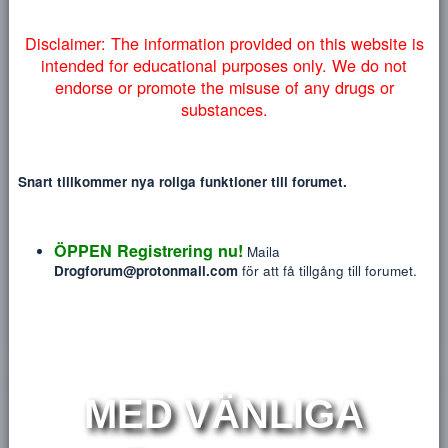
Heading 3
myndigheter lyckas få ner vårt forum så väljer vi att addera
18
Tahoma
NYTT INLÄGG
NY TRÅ
denna information på engelska nedan:
22
Times New Roman
26
Trebuchet MS
Verdana
P
Disclaimer: The information provided on this website
intended for educational purposes only. We do no
endorse or promote the misuse of any drugs or
pathfinder
substances.
Blev medlem
May 11, 2019
Sågs sist
8 minuter sedan
·
Viewing forum
Centralstimulanti
Snart tillkommer nya roliga funktioner till forumet.
Meddelanden
Reaktions poäng
P
31
1
ÖPPEN Registrering nu!
Maila
Drogforum@protonmail.com
för att få tillgång till forum
HITTA