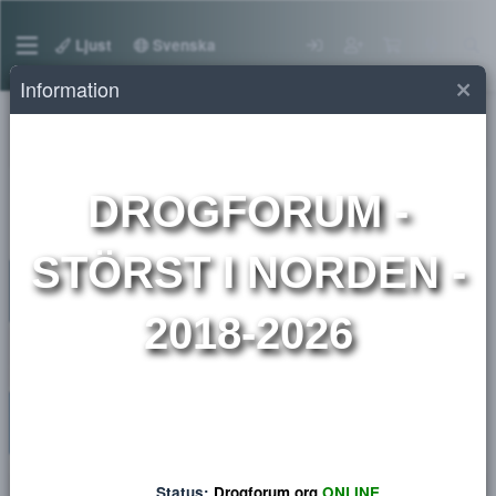
Ljust
Svenska
Information
Medlemmar
DROGFORUM
-
STÖRST I NORDEN 
2018-2026