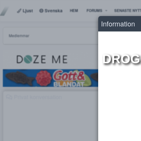
Ljust
Svenska
HEM
FORUMS
SENAS
Informat
Medlemmar
DR
Privat konversation