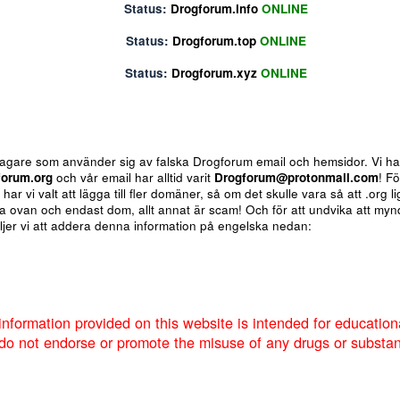
Status:
Drogforum.biz
ONLINE
Status:
Drogforum.info
ONLINE
Status:
Drogforum.top
ONLINE
Status:
Drogforum.xyz
ONLINE
ote
Insert table
Fler alternativ...
 för bedragare som använder sig av falska Drogforum email och h
av
Drogforum.org
och vår email har alltid varit
Drogforum@proto
nere så har vi valt att lägga till fler domäner, så om det skulle va
 de andra ovan och endast dom, allt annat är scam! Och för att u
um så väljer vi att addera denna information på engelska nedan:
Markera sökta forum