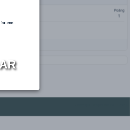
or educational purposes only.
s or substances.
oäng
t få tillgång till forumet.
NINGAR