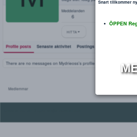
Mydrieoss
Disclaimer
Verdana
M
Blev medlem
May 30, 2020
Sågs sist
Idag på 13:14
·
Viewi
Snart tillko
Meddelanden
6
ÖPPEN
HITTA
Profile posts
Senaste aktivitet
Postings
Utmärkelse
There are no messages on Mydrieoss's profile yet.
Medlemmar