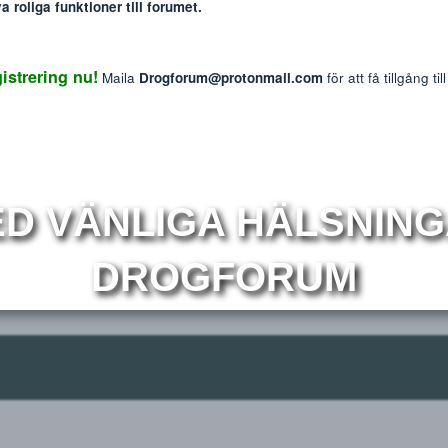
: The information provided on this website is intended f
We do not endorse or promote the misuse of any drug
ng members
mmer nya roliga funktioner till forumet.
Reaktions p
0
 Registrering nu!
Maila
Drogforum@protonmail.com
för at
r
Om
MED VÄNLIGA HÄLS
DROGFORUM