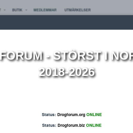
TE NYTT
BUTIK
MEDLEMMAR
UTMÄRKELSER
ion
OGFORUM
- STÖRST 
2018-2026
Status:
Drogforum.org
ONLINE