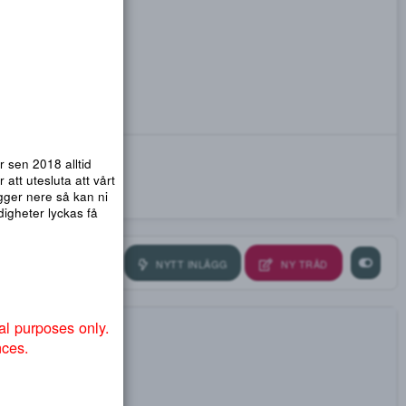
emsidor. Vi har sen 2018 alltid
nmail.com
! För att utesluta att vårt
ra så att .org ligger nere så kan ni
ndvika att myndigheter lyckas få
NYTT INLÄGG