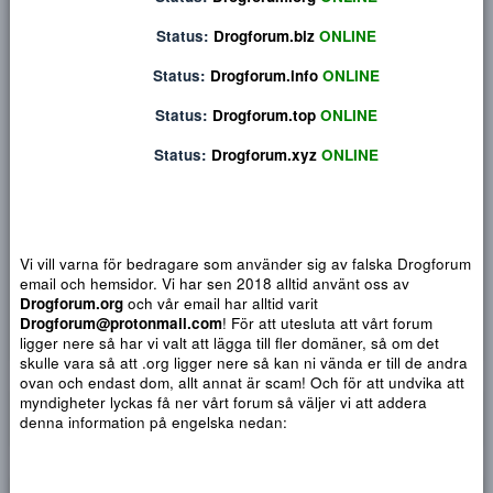
Privat konversation
Status:
Drogforum.org
ONLINE
Status:
Drogforum.biz
ONLINE
Status:
Drogforum.info
ONLINE
Status:
Drogforum.top
ONLINE
Status:
Drogforum.xyz
ONLINE
Vi vill varna för bedragare som använder sig av falska Drogf
email och hemsidor. Vi har sen 2018 alltid använt oss av
Djärv
Italic
Fler alternativ...
Paragraph format
Insert link
Insert image
Smilies
Fler alternativ...
9
Normal
Arial
Drogforum.org
och vår email har alltid varit
Du har ingen behörighet att använda chatten.
10
Drogforum@protonmail.com
! För att utesluta att vårt forum
Heading 1
Book Antiqua
Quote
Font size
Media
Text color
Insert table
Font family
Insert horizontal line
Strike-through
Spoiler
Understrykning
Code
Inline code
Inline spoiler
ligger nere så har vi valt att lägga till fler domäner, så om det
12
Courier New
skulle vara så att .org ligger nere så kan ni vända er till de a
Heading 2
15
Georgia
ovan och endast dom, allt annat är scam! Och för att undvika 