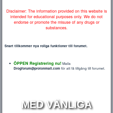
Heading 3
myndigheter lyckas få ner vårt forum så väljer vi att addera
18
Tahoma
NYTT INLÄGG
NY TRÅ
denna information på engelska nedan:
22
Times New Roman
26
Trebuchet MS
Verdana
M
Disclaimer: The information provided on this website
intended for educational purposes only. We do no
endorse or promote the misuse of any drugs or
Muppen
substances.
Blev medlem
May 22, 2019
Sågs sist
28 minuter sedan
·
Engaged in conversation
Snart tillkommer nya roliga funktioner till forumet.
Meddelanden
Reaktions poäng
P
43
1
ÖPPEN Registrering nu!
Maila
Drogforum@protonmail.com
för att få tillgång till forum
HITTA