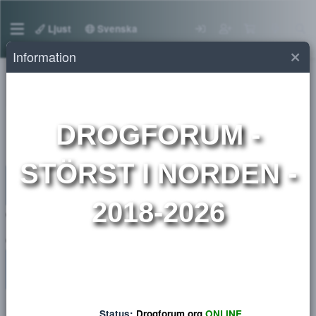
Ljust
Svenska
Information
Medlemmar
DROGFORUM
-
STÖRST I NORDEN 
2018-2026