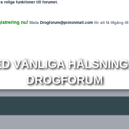
: The information provided on this website is intended f
We do not endorse or promote the misuse of any drug
mmer nya roliga funktioner till forumet.
Reaktions p
6
 Registrering nu!
Maila
Drogforum@protonmail.com
för at
r
Om
MED VÄNLIGA HÄLS
DROGFORUM