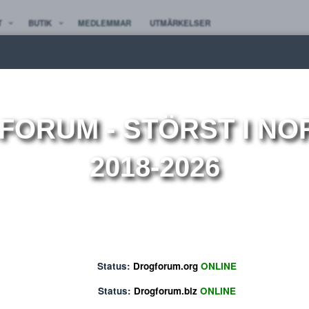
TE NYTT
BUTIK
MEDLEMMAR
UTMÄRKELSER
ion
OGFORUM
- STÖRST 
2018-2026
Status:
Drogforum.org
ONLINE