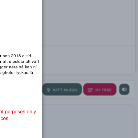
emsidor. Vi har sen 2018 alltid
nmail.com
! För att utesluta att vårt
ra så att .org ligger nere så kan ni
ndvika att myndigheter lyckas få
NYTT INLÄGG