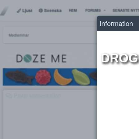
Ljust
Svenska
HEM
FORUMS
SENAS
Informat
Medlemmar
DR
Privat konversation