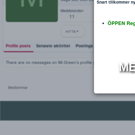
Mr.Green
Disclaimer
Verdana
M
Blev medlem
Dec 26, 2024
Sågs sist
Dec 23, 2025
Snart tillko
Meddelanden
11
ÖPPEN
HITTA
Profile posts
Senaste aktivitet
Postings
Utmärkelse
There are no messages on Mr.Green's profile yet.
Medlemmar