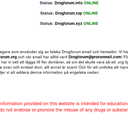
Status:
Drogforum.biz
ONLINE
Status:
Drogforum.info
ONLINE
Status:
Drogforum.top
ONLINE
Status:
Drogforum.xyz
ONLINE
ote
Insert table
Fler alternativ...
 för bedragare som använder sig av falska Drogforum email och h
av
Drogforum.org
och vår email har alltid varit
Drogforum@proto
nere så har vi valt att lägga till fler domäner, så om det skulle va
 de andra ovan och endast dom, allt annat är scam! Och för att u
um så väljer vi att addera denna information på engelska nedan:
Markera sökta forum