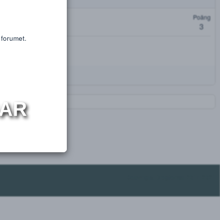
or educational purposes only.
s or substances.
oäng
t få tillgång till forumet.
NINGAR