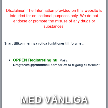
myndigheter lyckas få ner vårt forum så väljer vi att addera
Heading 3
18
Tahoma
denna information på engelska nedan:
NYTT INLÄGG
NY TRÅ
22
Times New Roman
26
Trebuchet MS
Verdana
L
Disclaimer: The information provided on this website
intended for educational purposes only. We do no
endorse or promote the misuse of any drugs or
Liquidsixes
substances.
Den nyfikne
Blev medlem
May 6, 2019
Meddelanden
Reaktions poäng
P
Snart tillkommer nya roliga funktioner till forumet.
31
2
ÖPPEN Registrering nu!
HITTA
Maila
Drogforum@protonmail.com
för att få tillgång till forum
Profile posts
Senaste aktivitet
Postings
Om