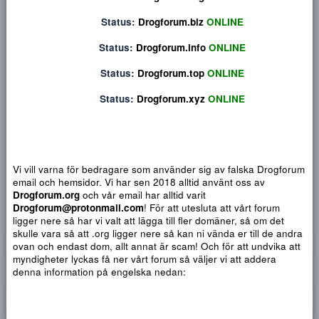
Privat konversation
Status:
Drogforum.org
ONLINE
Status:
Drogforum.biz
ONLINE
Status:
Drogforum.info
ONLINE
Status:
Drogforum.top
ONLINE
Status:
Drogforum.xyz
ONLINE
Vi vill varna för bedragare som använder sig av falska Drogf
email och hemsidor. Vi har sen 2018 alltid använt oss av
Djärv
Italic
Fler alternativ...
Paragraph format
Insert link
Insert image
Smilies
Fler alternativ...
9
Normal
Arial
Drogforum.org
och vår email har alltid varit
Du har ingen behörighet att använda chatten.
Drogforum@protonmail.com
! För att utesluta att vårt forum
10
Heading 1
Book Antiqua
Quote
Font size
Media
Text color
Insert table
Font family
Insert horizontal line
Strike-through
Spoiler
Understrykning
Code
Inline code
Inline spoiler
ligger nere så har vi valt att lägga till fler domäner, så om det
12
Courier New
skulle vara så att .org ligger nere så kan ni vända er till de a
Heading 2
ovan och endast dom, allt annat är scam! Och för att undvika 
15
Georgia