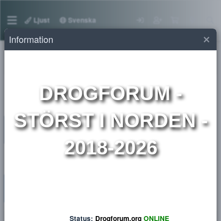
Ljust
Svenska
Information
Medlemmar
DROGFORUM
-
STÖRST I NORDEN 
2018-2026