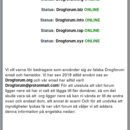
Privat konversation
Status:
Drogforum.org
ONLINE
Status:
Drogforum.biz
ONLINE
Status:
Drogforum.info
ONLINE
Status:
Drogforum.top
ONLINE
Status:
Drogforum.xyz
ONLINE
Vi vill varna för bedragare som använder sig av falska Drogf
email och hemsidor. Vi har sen 2018 alltid använt oss av
Djärv
Italic
Fler alternativ...
Paragraph format
Insert link
Insert image
Smilies
Fler alternativ...
9
Normal
Arial
Drogforum.org
och vår email har alltid varit
Du har ingen behörighet att använda chatten.
10
Drogforum@protonmail.com
! För att utesluta att vårt forum
Heading 1
Book Antiqua
Quote
Font size
Media
Text color
Insert table
Font family
Insert horizontal line
Strike-through
Spoiler
Understrykning
Code
Inline code
Inline spoiler
ligger nere så har vi valt att lägga till fler domäner, så om det
12
Courier New
skulle vara så att .org ligger nere så kan ni vända er till de a
Heading 2
15
Georgia
ovan och endast dom, allt annat är scam! Och för att undvika 