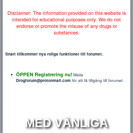
Heading 3
myndigheter lyckas få ner vårt forum så väljer vi att addera
18
Tahoma
NYTT INLÄGG
NY TRÅ
denna information på engelska nedan:
22
Times New Roman
26
Trebuchet MS
Verdana
H
Disclaimer: The information provided on this website
intended for educational purposes only. We do no
endorse or promote the misuse of any drugs or
hatagais
substances.
Blev medlem
Aug 16, 2018
Sågs sist
8 minuter sedan
·
Viewing forum list
Snart tillkommer nya roliga funktioner till forumet.
Meddelanden
Reaktions poäng
P
29
1
ÖPPEN Registrering nu!
Maila
Drogforum@protonmail.com
för att få tillgång till forum
HITTA