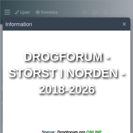
Ljust
Svenska
Information
Medlemmar
DROGFORUM
-
STÖRST I NORDEN 
2018-2026