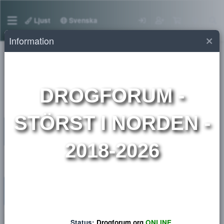
Ljust
Svenska
Information
Medlemmar
DROGFORUM
-
STÖRST I NORDEN 
2018-2026