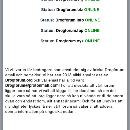
Privat konversation
Status:
Drogforum.org
ONLINE
Status:
Drogforum.biz
ONLINE
Status:
Drogforum.info
ONLINE
Status:
Drogforum.top
ONLINE
Status:
Drogforum.xyz
ONLINE
Vi vill varna för bedragare som använder sig av falska Drogf
email och hemsidor. Vi har sen 2018 alltid använt oss av
Djärv
Italic
Fler alternativ...
Paragraph format
Insert link
Insert image
Smilies
Fler alternativ...
9
Normal
Arial
Drogforum.org
och vår email har alltid varit
Du har ingen behörighet att använda chatten.
10
Drogforum@protonmail.com
! För att utesluta att vårt forum
Heading 1
Book Antiqua
Quote
Font size
Media
Text color
Insert table
Font family
Insert horizontal line
Strike-through
Spoiler
Understrykning
Code
Inline code
Inline spoiler
ligger nere så har vi valt att lägga till fler domäner, så om det
12
Courier New
skulle vara så att .org ligger nere så kan ni vända er till de a
Heading 2
15
Georgia
ovan och endast dom, allt annat är scam! Och för att undvika 