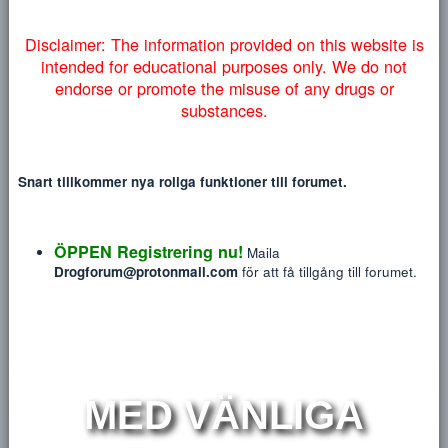
Heading 3
myndigheter lyckas få ner vårt forum så väljer vi att addera
18
Tahoma
NYTT INLÄGG
NY TRÅ
denna information på engelska nedan:
22
Times New Roman
26
Trebuchet MS
Verdana
H
Disclaimer: The information provided on this website
intended for educational purposes only. We do no
hariboo
endorse or promote the misuse of any drugs or
substances.
108
Blev medlem
Sep 28, 2018
Snart tillkommer nya roliga funktioner till forumet.
Sågs sist
54 minuter sedan
·
Viewing forum
Søker
Meddelanden
Reaktions poäng
P
ÖPPEN Registrering nu!
51
0
Maila
Drogforum@protonmail.com
för att få tillgång till forum
HITTA