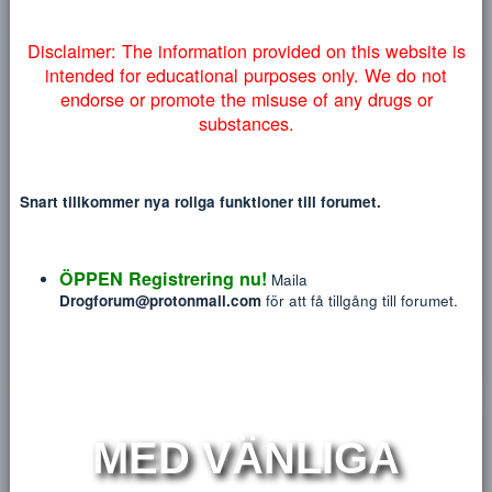
Heading 3
myndigheter lyckas få ner vårt forum så väljer vi att addera
18
Tahoma
NYTT INLÄGG
NY TRÅ
denna information på engelska nedan:
22
Times New Roman
26
Trebuchet MS
Verdana
Disclaimer: The information provided on this website
intended for educational purposes only. We do no
Glocken
endorse or promote the misuse of any drugs or
substances.
Blev medlem
Jul 2, 2018
Sågs sist
Idag på 03:04
Snart tillkommer nya roliga funktioner till forumet.
Meddelanden
Reaktions poäng
P
73
10
ÖPPEN Registrering nu!
Maila
Drogforum@protonmail.com
för att få tillgång till forum
HITTA