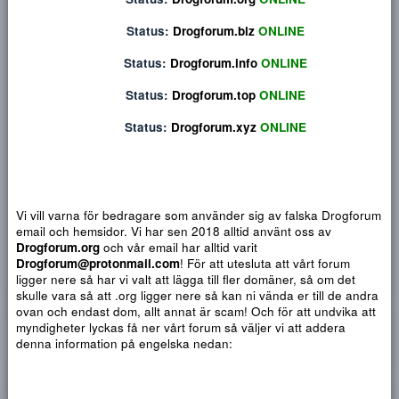
Privat konversation
Status:
Drogforum.org
ONLINE
Status:
Drogforum.biz
ONLINE
Status:
Drogforum.info
ONLINE
Status:
Drogforum.top
ONLINE
Status:
Drogforum.xyz
ONLINE
Vi vill varna för bedragare som använder sig av falska Drogf
email och hemsidor. Vi har sen 2018 alltid använt oss av
Djärv
Italic
Fler alternativ...
Paragraph format
Insert link
Insert image
Smilies
Fler alternativ...
9
Normal
Arial
Drogforum.org
och vår email har alltid varit
Du har ingen behörighet att använda chatten.
10
Heading 1
Book Antiqua
Drogforum@protonmail.com
! För att utesluta att vårt forum
Quote
Font size
Media
Text color
Insert table
Font family
Insert horizontal line
Strike-through
Spoiler
Understrykning
Code
Inline code
Inline spoiler
ligger nere så har vi valt att lägga till fler domäner, så om det
12
Courier New
skulle vara så att .org ligger nere så kan ni vända er till de a
Heading 2
15
Georgia
ovan och endast dom, allt annat är scam! Och för att undvika 