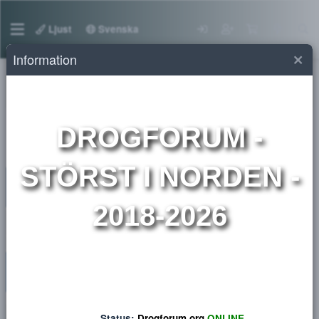
Ljust
Svenska
Information
Medlemmar
DROGFORUM
-
STÖRST I NORDEN 
2018-2026