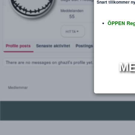
ghazil
Disclaimer
Verdana
Blev medlem
Dec 11, 2018
Sågs sist
Fredag på 19:59
Snart tillko
Meddelanden
55
ÖPPEN
HITTA
Profile posts
Senaste aktivitet
Postings
Utmärkelse
There are no messages on ghazil's profile yet.
Medlemmar