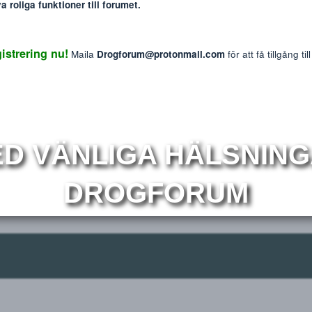
: The information provided on this website is intended f
We do not endorse or promote the misuse of any drug
mmer nya roliga funktioner till forumet.
Reaktions p
4
 Registrering nu!
Maila
Drogforum@protonmail.com
för at
r
Om
MED VÄNLIGA HÄLS
DROGFORUM