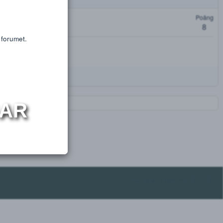
or educational purposes only.
s or substances.
oäng
t få tillgång till forumet.
NINGAR