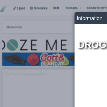
Ljust
Svenska
HEM
FORUMS
SENAS
Informat
Medlemmar
DR
Privat konversation