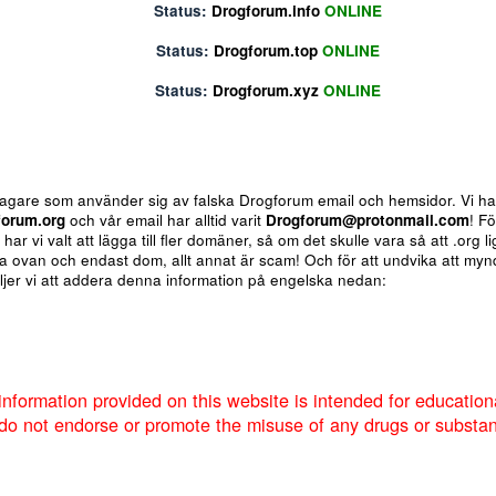
Status:
Drogforum.biz
ONLINE
Status:
Drogforum.info
ONLINE
Status:
Drogforum.top
ONLINE
Status:
Drogforum.xyz
ONLINE
ote
Insert table
Fler alternativ...
 för bedragare som använder sig av falska Drogforum email och h
av
Drogforum.org
och vår email har alltid varit
Drogforum@proto
nere så har vi valt att lägga till fler domäner, så om det skulle va
 de andra ovan och endast dom, allt annat är scam! Och för att u
um så väljer vi att addera denna information på engelska nedan:
Markera sökta forum