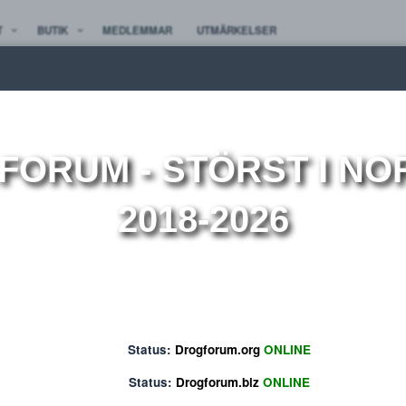
TE NYTT
BUTIK
MEDLEMMAR
UTMÄRKELSER
ion
OGFORUM
- STÖRST 
2018-2026
Status:
Drogforum.org
ONLINE