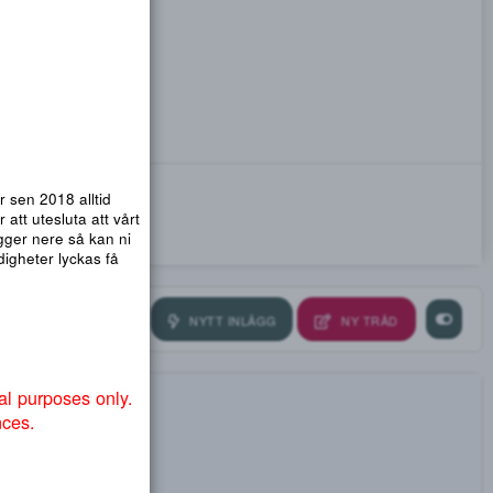
emsidor. Vi har sen 2018 alltid
nmail.com
! För att utesluta att vårt
ra så att .org ligger nere så kan ni
ndvika att myndigheter lyckas få
NYTT INLÄGG