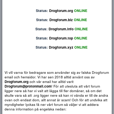
Privat konversation
Status:
Drogforum.org
ONLINE
Status:
Drogforum.biz
ONLINE
Status:
Drogforum.info
ONLINE
Status:
Drogforum.top
ONLINE
Status:
Drogforum.xyz
ONLINE
Djärv
Italic
Fler alternativ...
Paragraph format
Insert link
Insert image
Smilies
Fler alternativ...
9
Normal
Arial
Vi vill varna för bedragare som använder sig av falska Drogf
Du har ingen behörighet att använda chatten.
10
Heading 1
Book Antiqua
Quote
Font size
Media
Text color
Insert table
Font family
Insert horizontal line
Strike-through
Spoiler
Understrykning
Code
Inline code
Inline spoiler
email och hemsidor. Vi har sen 2018 alltid använt oss av
12
Drogforum.org
och vår email har alltid varit
Courier New
Heading 2
Drogforum@protonmail.com
! För att utesluta att vårt forum
15
Georgia
ligger nere så har vi valt att lägga till fler domäner, så om det