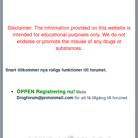
Heading 3
18
skulle vara så att .org ligger nere så kan ni vända er till de a
Tahoma
NYTT INLÄGG
NY TRÅ
ovan och endast dom, allt annat är scam! Och för att undvika 
22
Times New Roman
myndigheter lyckas få ner vårt forum så väljer vi att addera
26
denna information på engelska nedan:
Trebuchet MS
Verdana
getbased
Disclaimer: The information provided on this website
intended for educational purposes only. We do no
endorse or promote the misuse of any drugs or
substances.
Blev medlem
Mar 10, 2018
Meddelanden
Produkter
Reaktions poäng
P
596
7
31
Snart tillkommer nya roliga funktioner till forumet.
HITTA
ÖPPEN Registrering nu!
Maila
Profile posts
Senaste aktivitet
Postings
Utmärkelse