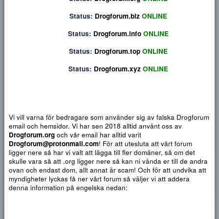
Privat konversation
Status:
Drogforum.org
ONLINE
Status:
Drogforum.biz
ONLINE
Status:
Drogforum.info
ONLINE
Status:
Drogforum.top
ONLINE
Status:
Drogforum.xyz
ONLINE
Vi vill varna för bedragare som använder sig av falska Drogf
email och hemsidor. Vi har sen 2018 alltid använt oss av
Djärv
Italic
Fler alternativ...
Paragraph format
Insert link
Insert image
Smilies
Fler alternativ...
9
Normal
Arial
Drogforum.org
och vår email har alltid varit
Du har ingen behörighet att använda chatten.
10
Drogforum@protonmail.com
! För att utesluta att vårt forum
Heading 1
Book Antiqua
Quote
Font size
Media
Text color
Insert table
Font family
Insert horizontal line
Strike-through
Spoiler
Understrykning
Code
Inline code
Inline spoiler
ligger nere så har vi valt att lägga till fler domäner, så om det
12
Courier New
skulle vara så att .org ligger nere så kan ni vända er till de a
Heading 2
15
Georgia
ovan och endast dom, allt annat är scam! Och för att undvika 