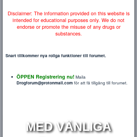
Heading 3
myndigheter lyckas få ner vårt forum så väljer vi att addera
18
Tahoma
NYTT INLÄGG
NY TRÅ
denna information på engelska nedan:
22
Times New Roman
26
Trebuchet MS
Verdana
E
Disclaimer: The information provided on this website
intended for educational purposes only. We do no
endorse or promote the misuse of any drugs or
Eva58
substances.
Blev medlem
Jun 27, 2019
Sågs sist
Idag på 05:42
Snart tillkommer nya roliga funktioner till forumet.
Meddelanden
Reaktions poäng
P
0
0
ÖPPEN Registrering nu!
Maila
Drogforum@protonmail.com
för att få tillgång till forum
HITTA