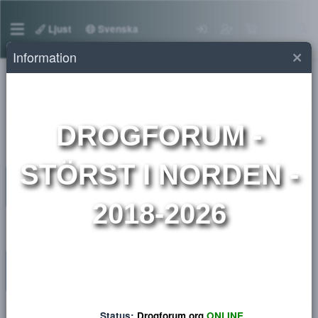
Ljust
Svenska
Information
Medlemmar
DROGFORUM
-
STÖRST I NORDEN 
2018-2026