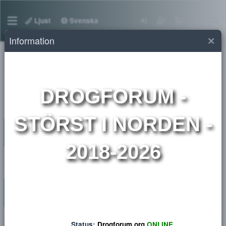
Ljust
Svenska
Information
Medlemmar
DROGFORUM
-
STÖRST I NORDEN 
2018-2026