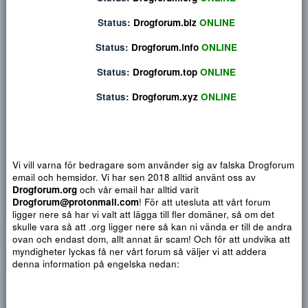
Privat konversation
Status:
Drogforum.org
ONLINE
Status:
Drogforum.biz
ONLINE
Status:
Drogforum.info
ONLINE
Status:
Drogforum.top
ONLINE
Status:
Drogforum.xyz
ONLINE
Vi vill varna för bedragare som använder sig av falska Drogf
email och hemsidor. Vi har sen 2018 alltid använt oss av
Djärv
Italic
Fler alternativ...
Paragraph format
Insert link
Insert image
Smilies
Fler alternativ...
9
Normal
Arial
Drogforum.org
och vår email har alltid varit
Du har ingen behörighet att använda chatten.
10
Drogforum@protonmail.com
! För att utesluta att vårt forum
Heading 1
Book Antiqua
Quote
Font size
Media
Text color
Insert table
Font family
Insert horizontal line
Strike-through
Spoiler
Understrykning
Code
Inline code
Inline spoiler
ligger nere så har vi valt att lägga till fler domäner, så om det
12
Courier New
skulle vara så att .org ligger nere så kan ni vända er till de a
Heading 2
15
Georgia
ovan och endast dom, allt annat är scam! Och för att undvika 