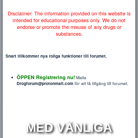
Heading 3
myndigheter lyckas få ner vårt forum så väljer vi att addera
18
Tahoma
NYTT INLÄGG
NY TRÅ
denna information på engelska nedan:
22
Times New Roman
26
Trebuchet MS
Verdana
E
Disclaimer: The information provided on this website
intended for educational purposes only. We do no
endorse or promote the misuse of any drugs or
Elcheppe08
substances.
Ny Medlem
Blev medlem
Nov 29, 2018
Sågs sist
Tisdag på 01:06
Snart tillkommer nya roliga funktioner till forumet.
Meddelanden
Reaktions poäng
P
108
12
ÖPPEN Registrering nu!
Maila
Drogforum@protonmail.com
för att få tillgång till forum
HITTA