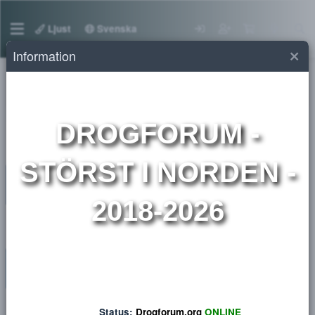
Ljust
Svenska
Information
Medlemmar
DROGFORUM
-
STÖRST I NORDEN 
2018-2026