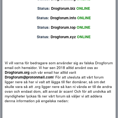
Privat konversation
Status:
Drogforum.org
ONLINE
Status:
Drogforum.biz
ONLINE
Status:
Drogforum.info
ONLINE
Status:
Drogforum.top
ONLINE
Status:
Drogforum.xyz
ONLINE
Vi vill varna för bedragare som använder sig av falska Drogf
email och hemsidor. Vi har sen 2018 alltid använt oss av
Djärv
Italic
Fler alternativ...
Paragraph format
Insert link
Insert image
Smilies
Fler alternativ...
9
Normal
Arial
Drogforum.org
och vår email har alltid varit
Du har ingen behörighet att använda chatten.
Drogforum@protonmail.com
! För att utesluta att vårt forum
10
Heading 1
Book Antiqua
Quote
Font size
Media
Text color
Insert table
Font family
Insert horizontal line
Strike-through
Spoiler
Understrykning
Code
Inline code
Inline spoiler
ligger nere så har vi valt att lägga till fler domäner, så om det
12
Courier New
skulle vara så att .org ligger nere så kan ni vända er till de a
Heading 2
ovan och endast dom, allt annat är scam! Och för att undvika 
15
Georgia