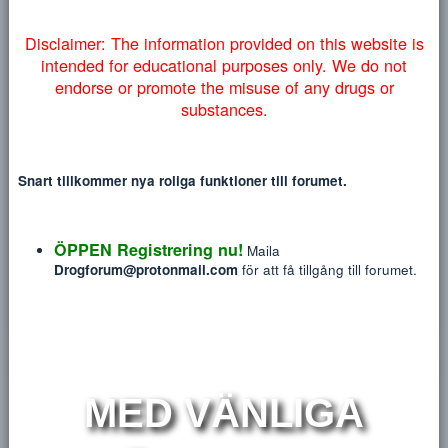
Heading 3
myndigheter lyckas få ner vårt forum så väljer vi att addera
18
Tahoma
denna information på engelska nedan:
NYTT INLÄGG
NY TRÅ
22
Times New Roman
26
Trebuchet MS
Verdana
Disclaimer: The information provided on this website
intended for educational purposes only. We do no
endorse or promote the misuse of any drugs or
Crack
substances.
Ny Medlem
Blev medlem
Jan 20, 2019
Sågs sist
May 18, 2026
Snart tillkommer nya roliga funktioner till forumet.
Meddelanden
Reaktions poäng
P
22
0
ÖPPEN Registrering nu!
Maila
HITTA
Drogforum@protonmail.com
för att få tillgång till forum