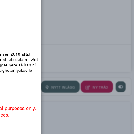
emsidor. Vi har sen 2018 alltid
nmail.com
! För att utesluta att vårt
ra så att .org ligger nere så kan ni
ndvika att myndigheter lyckas få
NYTT INLÄGG