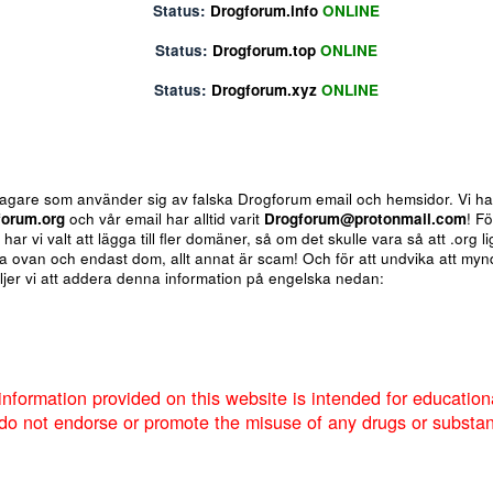
Status:
Drogforum.biz
ONLINE
Status:
Drogforum.info
ONLINE
Status:
Drogforum.top
ONLINE
Status:
Drogforum.xyz
ONLINE
ote
Insert table
Fler alternativ...
 för bedragare som använder sig av falska Drogforum email och h
av
Drogforum.org
och vår email har alltid varit
Drogforum@proto
nere så har vi valt att lägga till fler domäner, så om det skulle va
 de andra ovan och endast dom, allt annat är scam! Och för att u
um så väljer vi att addera denna information på engelska nedan:
Markera sökta forum