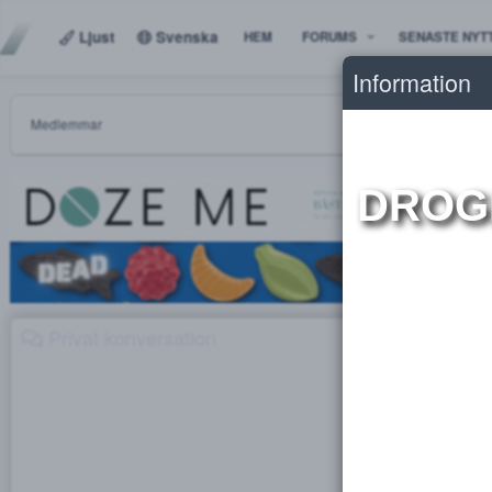
Ljust
Svenska
HEM
FORUMS
SENAS
Informat
Medlemmar
DR
Privat konversation