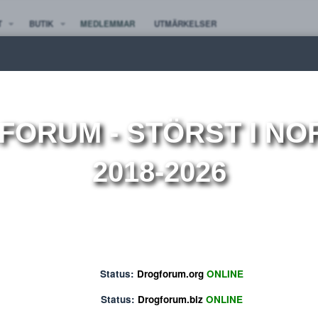
TE NYTT
BUTIK
MEDLEMMAR
UTMÄRKELSER
ion
OGFORUM
- STÖRST 
2018-2026
Status:
Drogforum.org
ONLINE