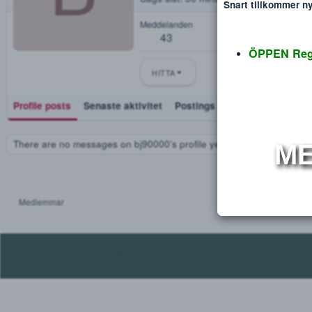
bj90000
Disclaimer
Verdana
B
Blev medlem
okt 3, 2018
Sågs sist
50 minuter sedan
·
Vi
Snart tillko
Meddelanden
43
ÖPPEN
HITTA
Profile posts
Senaste aktivitet
Postings
Utmärkelse
There are no messages on bj90000's profile yet.
Medlemmar