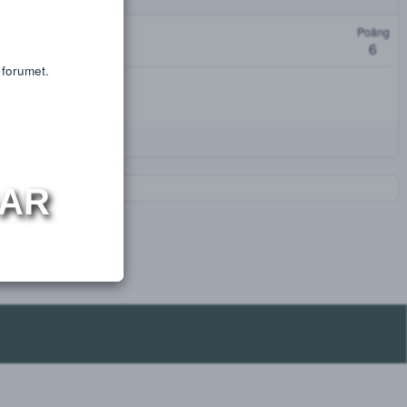
or educational purposes only.
s or substances.
oäng
t få tillgång till forumet.
NINGAR