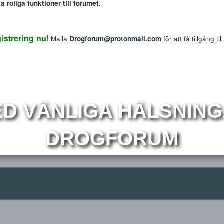
: The information provided on this website is intended f
We do not endorse or promote the misuse of any drug
ewing members
mmer nya roliga funktioner till forumet.
Reaktions p
0
 Registrering nu!
Maila
Drogforum@protonmail.com
för at
r
Om
MED VÄNLIGA HÄLS
DROGFORUM