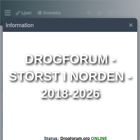
Ljust
Svenska
Information
Medlemmar
DROGFORUM
-
STÖRST I NORDEN 
2018-2026