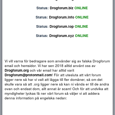
Privat konversation
Status:
Drogforum.org
ONLINE
Status:
Drogforum.biz
ONLINE
Status:
Drogforum.info
ONLINE
Status:
Drogforum.top
ONLINE
Status:
Drogforum.xyz
ONLINE
Vi vill varna för bedragare som använder sig av falska Drogf
email och hemsidor. Vi har sen 2018 alltid använt oss av
Djärv
Italic
Fler alternativ...
Paragraph format
Insert link
Insert image
Smilies
Fler alternativ...
9
Normal
Arial
Drogforum.org
och vår email har alltid varit
Du har ingen behörighet att använda chatten.
Drogforum@protonmail.com
! För att utesluta att vårt forum
10
Heading 1
Book Antiqua
Quote
Font size
Media
Text color
Insert table
Font family
Insert horizontal line
Strike-through
Spoiler
Understrykning
Code
Inline code
Inline spoiler
ligger nere så har vi valt att lägga till fler domäner, så om det
12
Courier New
skulle vara så att .org ligger nere så kan ni vända er till de a
Heading 2
ovan och endast dom, allt annat är scam! Och för att undvika 
15
Georgia