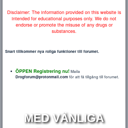
myndigheter lyckas få ner vårt forum så väljer vi att addera
Heading 3
18
Tahoma
denna information på engelska nedan:
NYTT INLÄGG
NY TRÅ
22
Times New Roman
26
Trebuchet MS
Verdana
1
Disclaimer: The information provided on this website
intended for educational purposes only. We do no
endorse or promote the misuse of any drugs or
15April
substances.
Ny Medlem
Blev medlem
Jun 24, 2019
Meddelanden
Reaktions poäng
P
Snart tillkommer nya roliga funktioner till forumet.
48
2
ÖPPEN Registrering nu!
HITTA
Maila
Drogforum@protonmail.com
för att få tillgång till forum
Profile posts
Senaste aktivitet
Postings
Utmärkelse