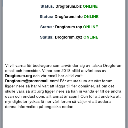
Status:
Drogforum.org
ONLINE
Status:
Drogforum.biz
ONLINE
Privat konversation
Status:
Drogforum.info
ONLINE
Status:
Drogforum.top
ONLINE
Status:
Drogforum.xyz
ONLINE
Vi vill varna för bedragare som använder sig av falska Drogf
email och hemsidor. Vi har sen 2018 alltid använt oss av
Drogforum.org
och vår email har alltid varit
Drogforum@protonmail.com
! För att utesluta att vårt forum
ligger nere så har vi valt att lägga till fler domäner, så om det
skulle vara så att .org ligger nere så kan ni vända er till de a
Djärv
Italic
Fler alternativ...
Paragraph format
Insert link
Insert image
Smilies
Fler alternativ...
9
Normal
Arial
ovan och endast dom, allt annat är scam! Och för att undvika 
Du har ingen behörighet att använda chatten.
10
myndigheter lyckas få ner vårt forum så väljer vi att addera
Book Antiqua
Quote
Font size
Media
Text color
Insert table
Font family
Insert horizontal line
Strike-through
Spoiler
Understrykning
Code
Inline code
Inline spoiler