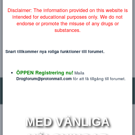
Heading 1
denna information på engelska nedan:
12
Courier New
Heading 2
15
Georgia
Heading 3
18
Tahoma
22
Times New Roman
Fil
Disclaimer: The information provided on this website
26
Trebuchet MS
intended for educational purposes only. We do no
Pregabalinpulver 99.97 % rent
C
Verdana
endorse or promote the misuse of any drugs or
Capfit9
substances.
Mar 15, 2023
DU MÅSTE LOGGA IN ELLER REGISTRERA DIG FÖR ATT POSTA H
Snart tillkommer nya roliga funktioner till forumet.
Marknadsplats droger
ÖPPEN Registrering nu!
Maila
Drogforum@protonmail.com
för att få tillgång till forum
Kontakta oss på: Drogforum@protonmail.com