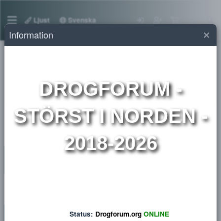
Ljust
Svenska
Information
Marknadsplats droger
DROGFORUM
-
Sælge
STÖRST I NORDEN 
2018-2026