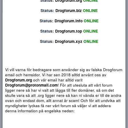
Status:
Drogforum.org
ONLINE
Status:
Drogforum.biz
ONLINE
Privat konversation
Status:
Drogforum.info
ONLINE
Status:
Drogforum.top
ONLINE
Status:
Drogforum.xyz
ONLINE
Vi vill varna för bedragare som använder sig av falska Drogf
email och hemsidor. Vi har sen 2018 alltid använt oss av
Drogforum.org
och vår email har alltid varit
Drogforum@protonmail.com
! För att utesluta att vårt forum
ligger nere så har vi valt att lägga till fler domäner, så om det
skulle vara så att .org ligger nere så kan ni vända er till de a
Djärv
Italic
Fler alternativ...
Paragraph format
Insert link
Insert image
Smilies
Fler alternativ...
9
Normal
Arial
ovan och endast dom, allt annat är scam! Och för att undvika 