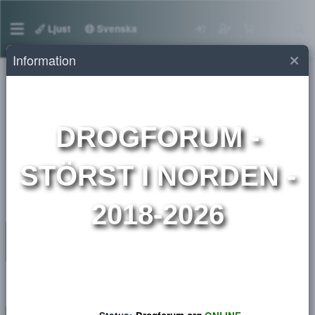
Ljust
Svenska
Information
Marknadsplats droger
Säljare Guld🥇
DROGFORUM
-
Aktiva säljare i 1 - 3 år
STÖRST I NORDEN 
2018-2026