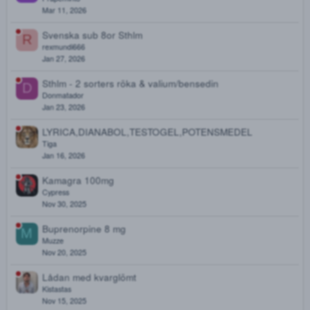
Oxy 80mlg ÖREBRO
F
Frihetskamp
Apr 17, 2026
EpiPen, Pregabalin
B
Borisjonsson
Mar 20, 2026
Slut/ta bort
F
Frapeminto
Mar 11, 2026
Svenska sub 8or Sthlm
R
rexmundi666
Jan 27, 2026
Sthlm - 2 sorters röka & valium/bensedin
D
Donmatador
Jan 23, 2026
LYRICA,DIANABOL,TESTOGEL,POTENSMEDEL
Tiga