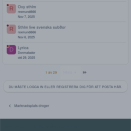
Jan 16, 2026
Kamagra 100mg
Cypress
Nov 30, 2025
Buprenorpine 8 mg
M
Muzze
Nov 20, 2025
Lådan med kvarglömt
Kistastas
Nov 15, 2025
Oxy sthlm
R
rexmundi666
Nov 7, 2025
Sthlm live svenska sub8or
R
rexmundi666
Nov 6, 2025
Lyrica
D