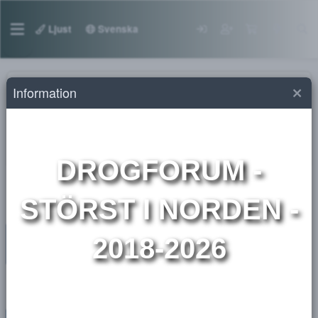
Ljust
Svenska
Information
Marknadsplats droger
Sälj (Rester)
Här annonserar köpare ENDAST sina rester
DROGFORUM
-
STÖRST I NORDEN 
2018-2026