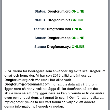
Status:
Drogforum.org
ONLINE
Privat konversation
Status:
Drogforum.biz
ONLINE
Status:
Drogforum.info
ONLINE
Status:
Drogforum.top
ONLINE
Status:
Drogforum.xyz
ONLINE
Vi vill varna för bedragare som använder sig av falska Drogf
email och hemsidor. Vi har sen 2018 alltid använt oss av
Drogforum.org
och vår email har alltid varit
Drogforum@protonmail.com
! För att utesluta att vårt forum
Djärv
Italic
Fler alternativ...
Paragraph format
Insert link
Insert image
Smilies
Fler alternativ...
9
Normal
Arial