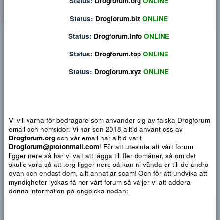
Status:
Drogforum.org
ONLINE
Status:
Drogforum.biz
ONLINE
Privat konversation
Status:
Drogforum.info
ONLINE
Status:
Drogforum.top
ONLINE
Status:
Drogforum.xyz
ONLINE
Vi vill varna för bedragare som använder sig av falska Drogf
email och hemsidor. Vi har sen 2018 alltid använt oss av
Drogforum.org
och vår email har alltid varit
Drogforum@protonmail.com
! För att utesluta att vårt forum
ligger nere så har vi valt att lägga till fler domäner, så om det
skulle vara så att .org ligger nere så kan ni vända er till de a
Djärv
Italic
Fler alternativ...
Paragraph format
Insert link
Insert image
Smilies
Fler alternativ...
9
Normal
Arial
ovan och endast dom, allt annat är scam! Och för att undvika 