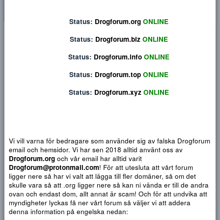
Status:
Drogforum.org
ONLINE
Privat konversation
Status:
Drogforum.biz
ONLINE
Status:
Drogforum.info
ONLINE
Status:
Drogforum.top
ONLINE
Status:
Drogforum.xyz
ONLINE
Vi vill varna för bedragare som använder sig av falska Drogf
email och hemsidor. Vi har sen 2018 alltid använt oss av
Drogforum.org
och vår email har alltid varit
Drogforum@protonmail.com
! För att utesluta att vårt forum
Djärv
Italic
Fler alternativ...
Paragraph format
Insert link
Insert image
Smilies
Fler alternativ...
9
Normal
Arial