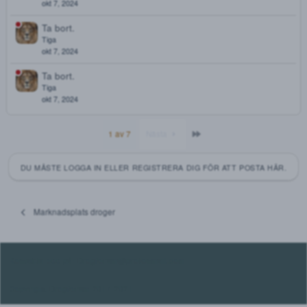
jolle
Nov 8, 2024
Söker läkare /receptförskrivare
H
happyt4
Nov 6, 2024
…
issenisse1
okt 9, 2024
Ta bort.
Tiga
okt 7, 2024
Ta bort.
Tiga
okt 7, 2024
Ta bort.
Tiga
okt 7, 2024