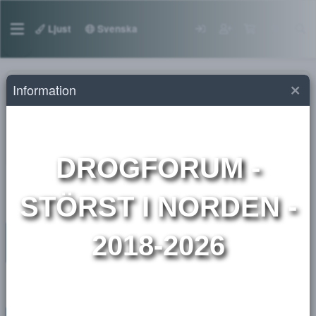
Ljust
Svenska
Information
Marknadsplats droger
Intressekoll ❔
Här kan godkända säljare göra en intressekoll
DROGFORUM
-
STÖRST I NORDEN 
2018-2026