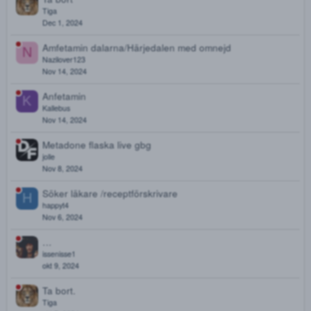
Intressekoll Treo Comp, alltså Kodein. Stockholm i förs
J
hand, men kan posta. Dead drop går att lösa.
jonny22
Apr 2, 2025
Sömn besvär? Kan hjälpa dig.
Apoteksbolaget
Jan 14, 2025
Ta bort
Tiga
Dec 1, 2024
Amfetamin dalarna/Härjedalen med omnejd
N
Nazilover123
Nov 14, 2024
Anfetamin
K
Kallebus
Nov 14, 2024
Metadone flaska live gbg