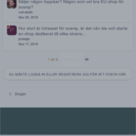
Lämpligt pris för cubensis?
D
DogMan
Jun 5, 2020
MXE
C
Costello
Apr 21, 2020
Lsd
Y
Yellowbird90
Feb 15, 2020
Säljer någon toppisar? Någon som vet bra EU-shop fö
svamp?
null-death
Nov 29, 2019
Hur stort är intresset för svamp, är det nån ide och sta
P
en shop dedikerat till olika strains...
prologic
Nov 17, 2019