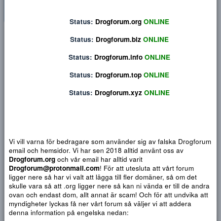
Status:
Drogforum.org
ONLINE
Privat konversation
Status:
Drogforum.biz
ONLINE
Status:
Drogforum.info
ONLINE
Status:
Drogforum.top
ONLINE
Status:
Drogforum.xyz
ONLINE
Vi vill varna för bedragare som använder sig av falska Drogf
email och hemsidor. Vi har sen 2018 alltid använt oss av
Drogforum.org
och vår email har alltid varit
Drogforum@protonmail.com
! För att utesluta att vårt forum
Djärv
Italic
Fler alternativ...
Paragraph format
Insert link
Insert image
Smilies
Fler alternativ...
9
Normal
Arial