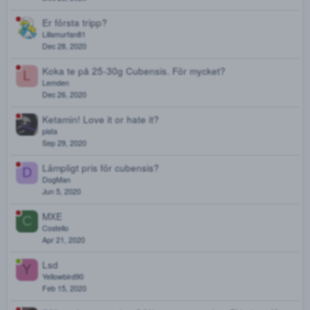
Laga hjärnskada
J
Jhes
Jul 8, 2021
Någon som kan fixa 4-HO-Met?
Svaa
Dec 28, 2020
Elephantos growkit i tullen
hekra
Dec 28, 2020
Er första tripp?
Lillsmurfan81
Dec 28, 2020
Koka te på 25-30g Cubensis. För mycket?
L
Lemden
Dec 26, 2020
Ketamin! Love it or hate it?
pista
Sep 29, 2020