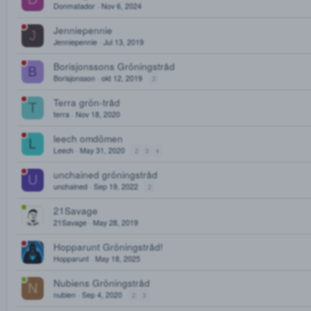
Tiga' s Gröningstråd
Tiga
Feb 3, 2024
2
3
cypress gröningstråd
Cypress
Nov 30, 2025
Gröningstråd Donmatador
D
Donmatador
Nov 6, 2024
Jenniepennie
J
Jenniepennie
Jul 13, 2019
Borisjonssons Gröningstråd
B
Borisjonsson
okt 12, 2019
2
Terra grön-tråd
T
terra
Nov 18, 2020
leech omdömen
L
Leech
May 31, 2020
2
3
4
unchained gröningstråd
U
unchained
Sep 19, 2022