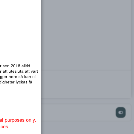
emsidor. Vi har sen 2018 alltid
nmail.com
! För att utesluta att vårt
ra så att .org ligger nere så kan ni
ndvika att myndigheter lyckas få