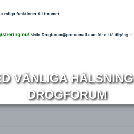
Markera sökta forum
: The information provided on this website is intended f
We do not endorse or promote the misuse of any drug
mmer nya roliga funktioner till forumet.
 Registrering nu!
Maila
Drogforum@protonmail.com
för at
MED VÄNLIGA HÄLS
100% diskretion [Officiell Tråd]