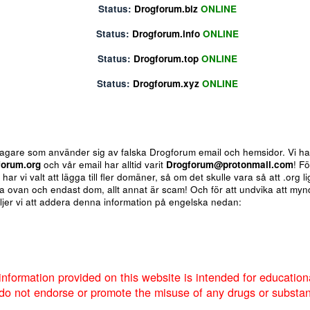
Status:
Drogforum.org
ONLINE
Status:
Drogforum.biz
ONLINE
Status:
Drogforum.info
ONLINE
Status:
Drogforum.top
ONLINE
Status:
Drogforum.xyz
ONLINE
 för bedragare som använder sig av falska Drogforum email och h
av
Drogforum.org
och vår email har alltid varit
Drogforum@proto
nere så har vi valt att lägga till fler domäner, så om det skulle va
ote
Insert table
Fler alternativ...
 de andra ovan och endast dom, allt annat är scam! Och för att u
um så väljer vi att addera denna information på engelska nedan: