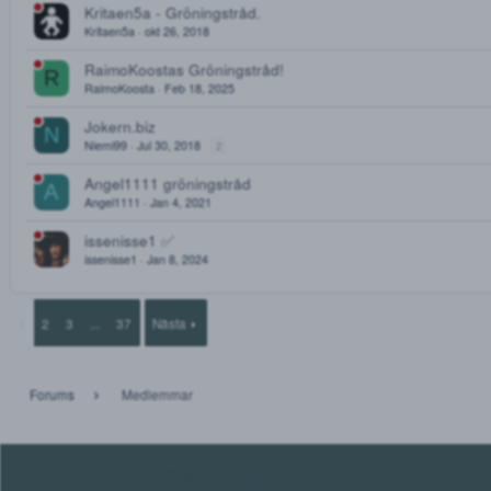
2
21Savage
21Savage
May 28, 2019
Hopparunt Gröningstråd!
Hopparunt
May 18, 2025
Nubiens Gröningstråd
N
nubien
Sep 4, 2020
2
3
Kritaen5a - Gröningstråd.
Kritaen5a
okt 26, 2018
RaimoKoostas Gröningstråd!
R
RaimoKoosta
Feb 18, 2025
Jokern.biz
N
Niemi99
Jul 30, 2018
2
Angel1111 gröningstråd
A
Angel1111
Jan 4, 2021
issenisse1 ✅