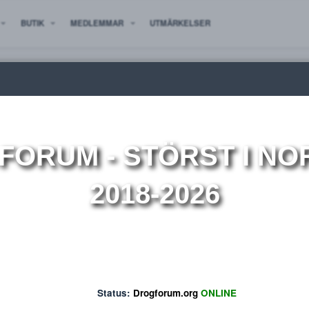
 NYTT
BUTIK
MEDLEMMAR
UTMÄRKELSER
ion
OGFORUM
- STÖRST 
2018-2026