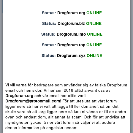
Status:
Drogforum.org
ONLINE
Privat konversation
Status:
Drogforum.biz
ONLINE
Status:
Drogforum.info
ONLINE
Status:
Drogforum.top
ONLINE
Status:
Drogforum.xyz
ONLINE
Vi vill varna för bedragare som använder sig av falska Drogf
email och hemsidor. Vi har sen 2018 alltid använt oss av
Drogforum.org
och vår email har alltid varit
Drogforum@protonmail.com
! För att utesluta att vårt forum
Djärv
Italic
Fler alternativ...
Paragraph format
Insert link
Insert image
Smilies
Fler alternativ...
9
Normal
Arial
ligger nere så har vi valt att lägga till fler domäner, så om det