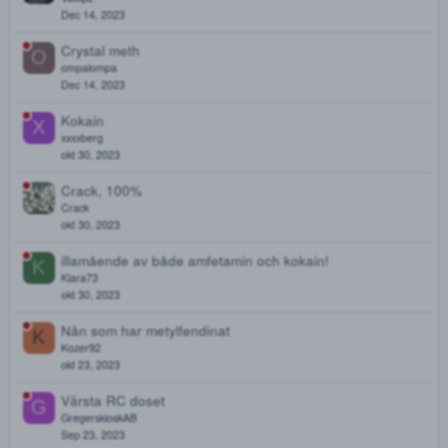
Live Sandviken
S
Sloskool
Dec 27, 2023
Ta bort tråd
Tiga
Dec 15, 2023
Vad gör folk med tjacket?
VaMpz
Dec 14, 2023
Crystal meth
O
ompalompa
Dec 14, 2023
Kokain
X
xxxxberg
okt 30, 2023
Crack, 100%
Crack