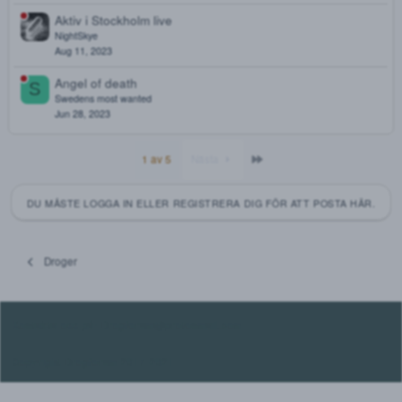
okt 30, 2023
illamående av både amfetamin och kokain!
K
Klara73
okt 30, 2023
Nån som har metylfendinat
K
Kozer92
okt 23, 2023
Värsta RC doset
G
GregerskioskAB
Sep 23, 2023
Aktiv i Stockholm live
NightSkye
Aug 11, 2023
Angel of death
S
Swedens most wanted
Jun 28, 2023
Sista
1 av 5
Nästa