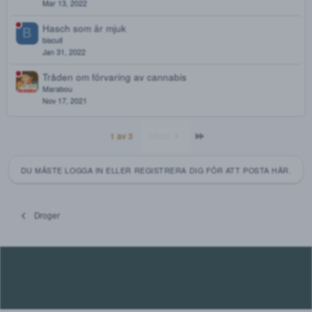
dongbong
Mar 20, 2022
ÄKTA THC VAPE OLJA
B
Bordo
Mar 17, 2022
Cannabis - inkörsporten för andra droger!
null-death
Mar 13, 2022
Brunt från diamantsäljare
C
CannabisKrigaren
Mar 13, 2022
Hasch som är mjuk
B
biscuit
Jan 31, 2022
Tråden om förvaring av cannabis
Marabou
Nov 17, 2021