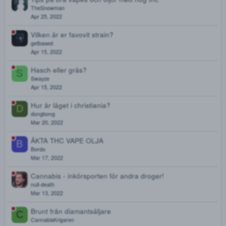
Aug 22, 2022
Bästa hasch säljaren på forumet
R
Rudi2018
Aug 17, 2022
Hur mycket meckar ni i er joint?
7
7e8qrhg8
May 26, 2022
Tips på bra vapes och oljor med hög thc
TheSnowman
Apr 25, 2022
Vilken är er favovit strain?
getbased
Apr 15, 2022
Hasch eller gräs?
S
Swayze
Apr 15, 2022
Hur är läget i christiania?
D