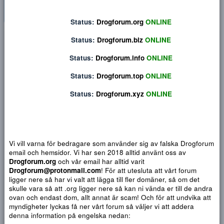
Status:
Drogforum.org
ONLINE
Privat konversation
Status:
Drogforum.biz
ONLINE
Status:
Drogforum.info
ONLINE
Status:
Drogforum.top
ONLINE
Status:
Drogforum.xyz
ONLINE
Vi vill varna för bedragare som använder sig av falska Drogf
email och hemsidor. Vi har sen 2018 alltid använt oss av
Drogforum.org
och vår email har alltid varit
Drogforum@protonmail.com
! För att utesluta att vårt forum
Djärv
Italic
Fler alternativ...
Paragraph format
Insert link
Insert image
Smilies
Fler alternativ...
9
Normal
Arial