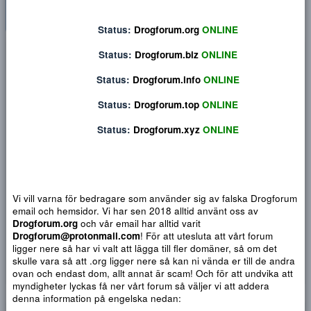
Status:
Drogforum.org
ONLINE
Privat konversation
Status:
Drogforum.biz
ONLINE
Status:
Drogforum.info
ONLINE
Status:
Drogforum.top
ONLINE
Status:
Drogforum.xyz
ONLINE
Vi vill varna för bedragare som använder sig av falska Drogf
email och hemsidor. Vi har sen 2018 alltid använt oss av
Drogforum.org
och vår email har alltid varit
Drogforum@protonmail.com
! För att utesluta att vårt forum
Djärv
Italic
Fler alternativ...
Paragraph format
Insert link
Insert image
Smilies
Fler alternativ...
9
Normal
Arial
ligger nere så har vi valt att lägga till fler domäner, så om det