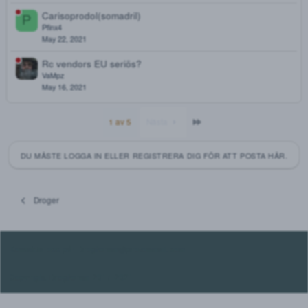
Mar 4, 2022
Seriös RC-shop inrikes, finns det längre?
MizzAmnezia
Dec 28, 2021
Finns DMT i Sverige?
Blop
okt 1, 2021
Vad händer med Lyrican egentligen?
Irocer
Sep 24, 2021
Carisoprodol(somadril)
P
Pfinx4
May 22, 2021
Rc vendors EU seriös?
VaMpz
May 16, 2021
Sista
1 av 5
Nästa