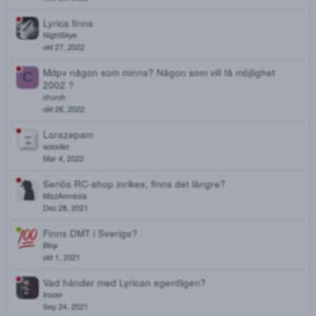
3cmc, 4cmc
P
Ploc
Mar 26, 2023
Vilken substans handlar köpare mest av?
M
mumiin
Dec 24, 2022
Nitrazolam.
J
Jackie
Nov 20, 2022
Lyrica finns
NightSkye
okt 27, 2022
Mdpv någon som minns? Någon som vill få möjlighet
C
2002 ?
church
okt 26, 2022
Lorazepam
solceller