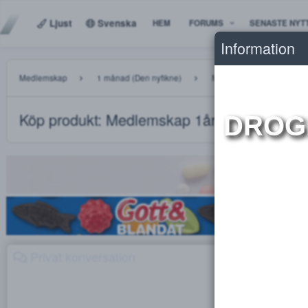
Ljust
Svenska
HEM
FORUMS
SENAS
Informat
Medlemskap
1 månad (Den nyfikne)
Medlemskap 1år 
Köp produkt: Medlemskap 1år (Supera
DR
Privat konversation