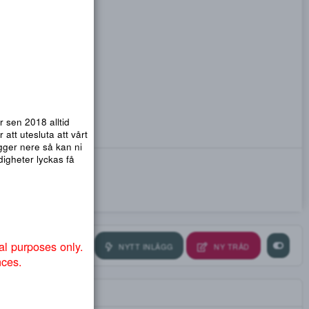
emsidor. Vi har sen 2018 alltid
nmail.com
! För att utesluta att vårt
ra så att .org ligger nere så kan ni
ndvika att myndigheter lyckas få
or educational purposes only.
NYTT INLÄGG