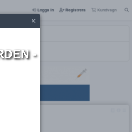
Logga in
Registrera
I NORDEN -