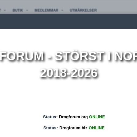
TE NYTT
BUTIK
MEDLEMMAR
UTMÄRKELSER
ion
(Superaktiv medlem)
ktiv medlem)
OGFORUM
- STÖRST 
2018-2026
Status:
Drogforum.org
ONLINE