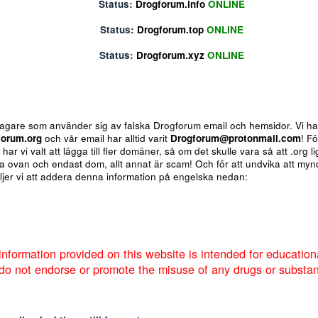
Status:
Drogforum.biz
ONLINE
Status:
Drogforum.info
ONLINE
Status:
Drogforum.top
ONLINE
Status:
Drogforum.xyz
ONLINE
 för bedragare som använder sig av falska Drogforum email och h
av
Drogforum.org
och vår email har alltid varit
Drogforum@proto
nere så har vi valt att lägga till fler domäner, så om det skulle va
 de andra ovan och endast dom, allt annat är scam! Och för att u
ote
Insert table
Fler alternativ...
um så väljer vi att addera denna information på engelska nedan:
: The information provided on this website is intended f
Markera sökta forum