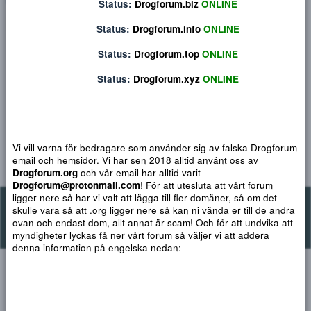
Status:
Drogforum.org
ONLINE
Status:
Drogforum.biz
ONLINE
No messages have been found.
Status:
Drogforum.info
ONLINE
Status:
Drogforum.top
ONLINE
Status:
Drogforum.xyz
ONLINE
Vi vill varna för bedragare som använder sig av falska Drogf
email och hemsidor. Vi har sen 2018 alltid använt oss av
Drogforum.org
och vår email har alltid varit
Drogforum@protonmail.com
! För att utesluta att vårt forum
ligger nere så har vi valt att lägga till fler domäner, så om det
Kontakta oss på: Drogforum@protonmail.com
skulle vara så att .org ligger nere så kan ni vända er till de a
ovan och endast dom, allt annat är scam! Och för att undvika 
Copyright Drogforum 2017-2021
myndigheter lyckas få ner vårt forum så väljer vi att addera
denna information på engelska nedan: