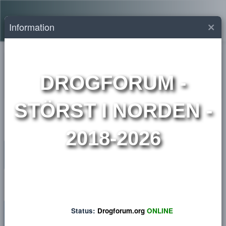
Ljust
Svenska
Information
DROGFORUM
-
Archive
STÖRST I NORDEN 
2018-2026