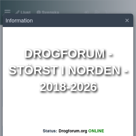
Ljust
Svenska
Information
Icke drogrelaterad
DROGFORUM
-
Stöldgods
STÖRST I NORDEN 
2018-2026