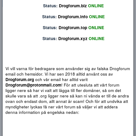
Status:
Drogforum.org
ONLINE
Status:
Drogforum.biz
ONLINE
Privat konversation
Status:
Drogforum.info
ONLINE
Status:
Drogforum.top
ONLINE
Status:
Drogforum.xyz
ONLINE
Vi vill varna för bedragare som använder sig av falska Drogf
email och hemsidor. Vi har sen 2018 alltid använt oss av
Drogforum.org
och vår email har alltid varit
Drogforum@protonmail.com
! För att utesluta att vårt forum
ligger nere så har vi valt att lägga till fler domäner, så om det
skulle vara så att .org ligger nere så kan ni vända er till de a
Djärv
Italic
Fler alternativ...
Paragraph format
Insert link
Insert image
Smilies
Fler alternativ...
9
Normal
Arial
ovan och endast dom, allt annat är scam! Och för att undvika 
myndigheter lyckas få ner vårt forum så väljer vi att addera
Du har ingen behörighet att använda chatten.
10
Book Antiqua
Quote
Font size
Media
Text color
Insert table
Font family
Insert horizontal line
Strike-through
Spoiler
Understrykning
Code
Inline code
Inline spoiler