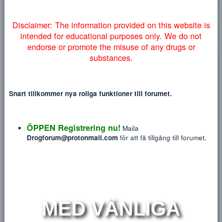
Heading 1
myndigheter lyckas få ner vårt forum så väljer vi att addera
12
Courier New
denna information på engelska nedan:
Heading 2
15
Georgia
Heading 3
18
Tahoma
NYTT INLÄGG
NY TRÅ
22
Times New Roman
26
Trebuchet MS
Disclaimer: The information provided on this website
100 Points Until Level 1
LEVEL:
0
(0 POINTS)
intended for educational purposes only. We do no
Verdana
endorse or promote the misuse of any drugs or
substances.
Uncategorized awards
1
Points
0
Snart tillkommer nya roliga funktioner till forumet.
2
ÖPPEN Registrering nu!
Points
0
Maila
Drogforum@protonmail.com
för att få tillgång till forum
3