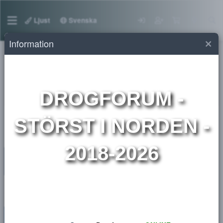
Ljust
Svenska
Information
Utmärkelser
Kreamstar's Awards
DROGFORUM
-
STÖRST I NORDEN 
2018-2026