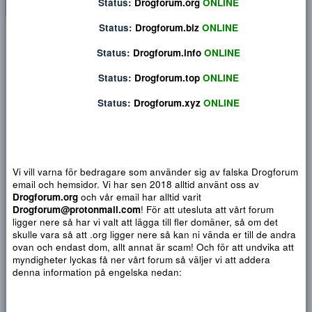
Status:
Drogforum.org
ONLINE
Status:
Drogforum.biz
ONLINE
Privat konversation
Status:
Drogforum.info
ONLINE
Status:
Drogforum.top
ONLINE
Status:
Drogforum.xyz
ONLINE
Vi vill varna för bedragare som använder sig av falska Drogf
email och hemsidor. Vi har sen 2018 alltid använt oss av
Drogforum.org
och vår email har alltid varit
Drogforum@protonmail.com
! För att utesluta att vårt forum
ligger nere så har vi valt att lägga till fler domäner, så om det
Djärv
Italic
Fler alternativ...
Paragraph format
Insert link
Insert image
Smilies
Fler alternativ...
9
Normal
Arial
skulle vara så att .org ligger nere så kan ni vända er till de a
Du har ingen behörighet att använda chatten.
10
ovan och endast dom, allt annat är scam! Och för att undvika 
Book Antiqua
Quote
Font size
Media
Text color
Insert table
Font family
Insert horizontal line
Strike-through
Spoiler
Understrykning
Code
Inline code
Inline spoiler