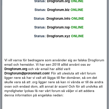
Status:
Drogforum.org
ONLINE
Status:
Drogforum.biz
ONLINE
Privat konversation
Status:
Drogforum.info
ONLINE
Status:
Drogforum.top
ONLINE
Status:
Drogforum.xyz
ONLINE
Vi vill varna för bedragare som använder sig av falska Drogf
email och hemsidor. Vi har sen 2018 alltid använt oss av
Drogforum.org
och vår email har alltid varit
Drogforum@protonmail.com
! För att utesluta att vårt forum
ligger nere så har vi valt att lägga till fler domäner, så om det
Djärv
Italic
Fler alternativ...
Paragraph format
Insert link
Insert image
Smilies
Fler alternativ...
9
Normal
Arial
skulle vara så att .org ligger nere så kan ni vända er till de a
Du har ingen behörighet att använda chatten.
10
ovan och endast dom, allt annat är scam! Och för att undvika 
Book Antiqua
Quote
Font size
Media
Text color
Insert table
Font family
Insert horizontal line
Strike-through
Spoiler
Understrykning
Code
Inline code
Inline spoiler