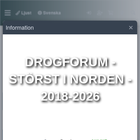
Ljust
Svenska
Information
Utmärkelser
getbased's Awards
DROGFORUM
-
STÖRST I NORDEN 
2018-2026