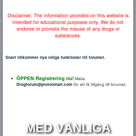
Heading 1
myndigheter lyckas få ner vårt forum så väljer vi att addera
12
Courier New
denna information på engelska nedan:
Heading 2
15
Georgia
Heading 3
18
Tahoma
NYTT INLÄGG
NY TRÅ
22
Times New Roman
26
Trebuchet MS
Disclaimer: The information provided on this website
100 Points Until Level 1
LEVEL:
0
(0 POINTS)
intended for educational purposes only. We do no
Verdana
endorse or promote the misuse of any drugs or
substances.
Uncategorized awards
1
Points
0
Snart tillkommer nya roliga funktioner till forumet.
2
ÖPPEN Registrering nu!
Points
0
Maila
Drogforum@protonmail.com
för att få tillgång till forum
3