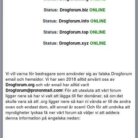
Status:
Drogforum.org
ONLINE
Status:
Drogforum.biz
ONLINE
Status:
Drogforum.info
ONLINE
Privat konversation
Status:
Drogforum.top
ONLINE
Status:
Drogforum.xyz
ONLINE
Vi vill varna för bedragare som använder sig av falska Drogf
email och hemsidor. Vi har sen 2018 alltid använt oss av
Drogforum.org
och vår email har alltid varit
Drogforum@protonmail.com
! För att utesluta att vårt forum
ligger nere så har vi valt att lägga till fler domäner, så om det
skulle vara så att .org ligger nere så kan ni vända er till de a
ovan och endast dom, allt annat är scam! Och för att undvika 